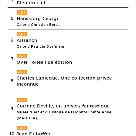
Bleu du ciel
ART
5
Hans-Jörg Georgi
Galerie Christian Berst,
ART
6
Affranchi
Galerie Patricia Dorfmann,
ART
7
OVNi folies ! 8e édition
ART
Charles Lapicque. Une collection privée
8
inconnue
,
ART
Corinne Deville, un univers fantastique
9
Musée d’Art et d’Histoire de l’Hôpital Sainte-Anne
(MAHHSA),
ART
10
Jean Dubuffet