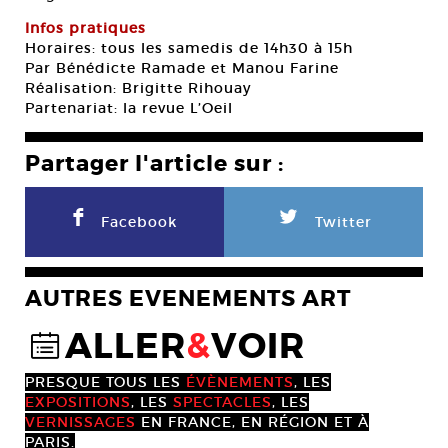
Infos pratiques
Horaires: tous les samedis de 14h30 à 15h
Par Bénédicte Ramade et Manou Farine
Réalisation: Brigitte Rihouay
Partenariat: la revue L’Oeil
Partager l'article sur :
F
L
Facebook
Twitter
AUTRES EVENEMENTS ART
ALLER
&
VOIR
@
PRESQUE TOUS LES
ÉVÈNEMENTS
, LES
EXPOSITIONS
, LES
SPECTACLES
, LES
VERNISSAGES
EN FRANCE, EN RÉGION ET À
PARIS.