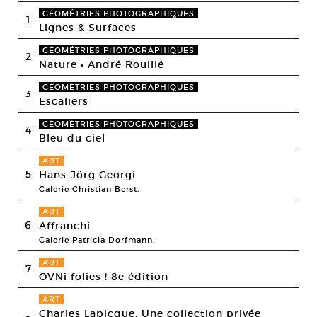
GÉOMÉTRIES PHOTOGRAPHIQUES
1
Lignes & Surfaces
GÉOMÉTRIES PHOTOGRAPHIQUES
2
Nature • André Rouillé
GÉOMÉTRIES PHOTOGRAPHIQUES
3
Escaliers
GÉOMÉTRIES PHOTOGRAPHIQUES
4
Bleu du ciel
ART
5
Hans-Jörg Georgi
Galerie Christian Berst,
ART
6
Affranchi
Galerie Patricia Dorfmann,
ART
7
OVNi folies ! 8e édition
ART
Charles Lapicque. Une collection privée