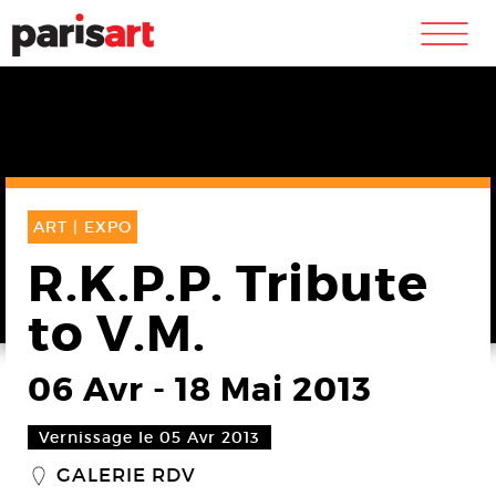
m
ART |
EXPO
R.K.P.P. Tribute
to V.M.
06 Avr
-
18 Mai 2013
Vernissage le 05 Avr 2013
GALERIE RDV
_