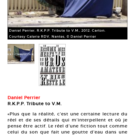
Daniel Perrier, R.K.P.P. Tribute to V.M., 2012. Carton.
Courtesy Galerie RDV, Nantes, © Daniel Perrier
Daniel Perrier
R.K.P.P. Tribute to V.M.
«Plus que la réalité, c’est une certaine lecture du
réel et de ses détails qui m’interpellent et où je
pense être actif. Le réel d’une fiction tout comme
e à
Dan
celui du son que fait une goutte d’eau dans une
par