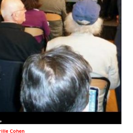
e
rille Cohen