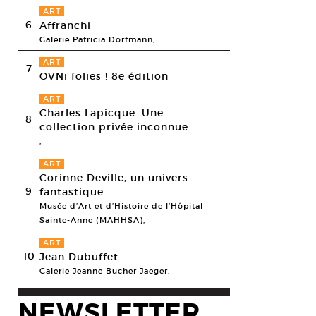
ART
6
Affranchi
Galerie Patricia Dorfmann,
ART
7
OVNi folies ! 8e édition
ART
Charles Lapicque. Une
8
collection privée inconnue
,
ART
Corinne Deville, un univers
9
fantastique
Musée d’Art et d’Histoire de l’Hôpital
Sainte-Anne (MAHHSA),
ART
10
Jean Dubuffet
Galerie Jeanne Bucher Jaeger,
NEWSLETTER