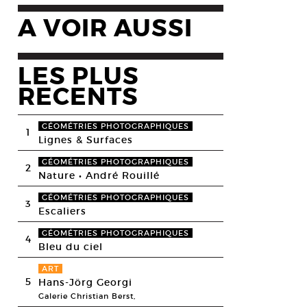
A VOIR AUSSI
LES PLUS
RECENTS
GÉOMÉTRIES PHOTOGRAPHIQUES
1
Lignes & Surfaces
GÉOMÉTRIES PHOTOGRAPHIQUES
2
Nature • André Rouillé
GÉOMÉTRIES PHOTOGRAPHIQUES
3
Escaliers
GÉOMÉTRIES PHOTOGRAPHIQUES
4
Bleu du ciel
ART
5
Hans-Jörg Georgi
Galerie Christian Berst,