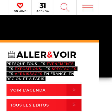
m
W
ON AIME
AGENDA
ALLER
&
VOIR
@
PRESQUE TOUS LES
ÉVÈNEMENTS
,
LES
EXPOSITIONS
, LES
SPECTACLES
,
LES
VERNISSAGES
EN FRANCE, EN
RÉGION ET À PARIS.
,
VOIR L'AGENDA
,
TOUS LES EDITOS