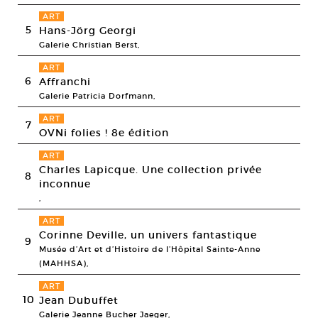
ART
5
Hans-Jörg Georgi
Galerie Christian Berst,
ART
6
Affranchi
Galerie Patricia Dorfmann,
ART
7
OVNi folies ! 8e édition
ART
Charles Lapicque. Une collection privée
8
inconnue
,
ART
Corinne Deville, un univers fantastique
9
Musée d’Art et d’Histoire de l’Hôpital Sainte-Anne
(MAHHSA),
ART
10
Jean Dubuffet
Galerie Jeanne Bucher Jaeger,