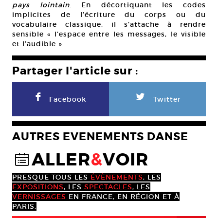
pays lointain
. En décortiquant les codes
implicites de l’écriture du corps ou du
vocabulaire classique, il s’attache à rendre
sensible « l’espace entre les messages, le visible
et l’audible ».
Partager l'article sur :
F
L
Facebook
Twitter
AUTRES EVENEMENTS DANSE
ALLER
&
VOIR
@
PRESQUE TOUS LES
ÉVÈNEMENTS
, LES
EXPOSITIONS
, LES
SPECTACLES
, LES
VERNISSAGES
EN FRANCE, EN RÉGION ET À
PARIS.