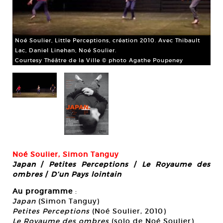
Noé Soulier, Little Perceptions, création 2010. Avec Thibault
Lac, Daniel Linehan, Noé Soulier.
Courtesy Théâtre de la Ville © photo Agathe Poupeney
Noé Soulier, Simon Tanguy
Japan
/
Petites Perceptions
/
Le Royaume des
ombres
/
D’un Pays lointain
Au programme
:
Japan
(Simon Tanguy)
Petites Perceptions
(Noé Soulier, 2010)
Le Royaume des ombres
(solo de Noé Soulier)