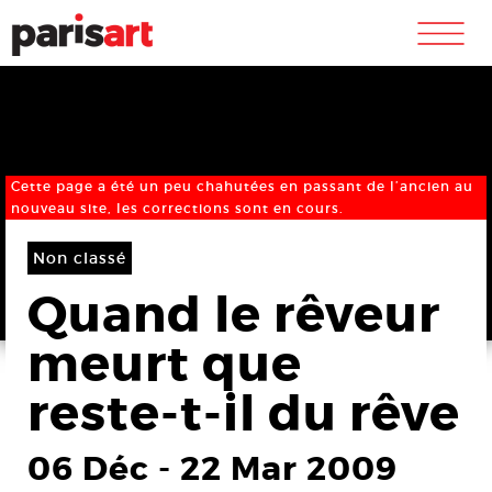
m
Cette page a été un peu chahutées en passant de l’ancien au
nouveau site, les corrections sont en cours.
Non classé
Quand le rêveur
meurt que
reste-t-il du rêve
06 Déc
-
22 Mar 2009