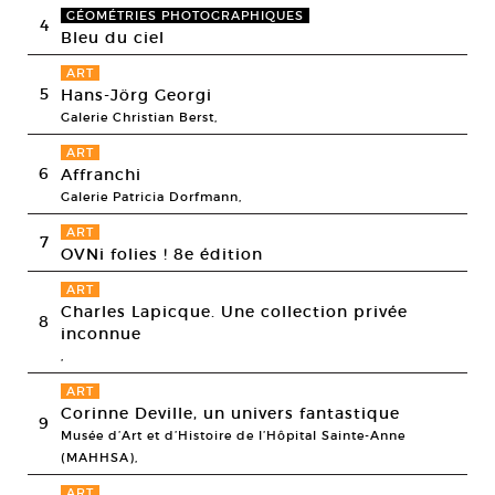
GÉOMÉTRIES PHOTOGRAPHIQUES
4
Bleu du ciel
ART
5
Hans-Jörg Georgi
Galerie Christian Berst,
ART
6
Affranchi
Galerie Patricia Dorfmann,
ART
7
OVNi folies ! 8e édition
ART
Charles Lapicque. Une collection privée
8
inconnue
,
ART
Corinne Deville, un univers fantastique
9
Musée d’Art et d’Histoire de l’Hôpital Sainte-Anne
(MAHHSA),
ART