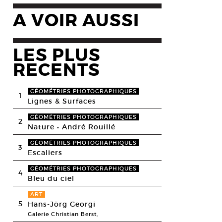
A VOIR AUSSI
LES PLUS
RECENTS
GÉOMÉTRIES PHOTOGRAPHIQUES
1
Lignes & Surfaces
GÉOMÉTRIES PHOTOGRAPHIQUES
2
Nature • André Rouillé
GÉOMÉTRIES PHOTOGRAPHIQUES
3
Escaliers
GÉOMÉTRIES PHOTOGRAPHIQUES
4
Bleu du ciel
ART
5
Hans-Jörg Georgi
Galerie Christian Berst,