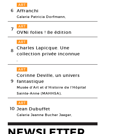
ART
6
Affranchi
Galerie Patricia Dorfmann,
ART
7
OVNi folies ! 8e édition
ART
Charles Lapicque. Une
8
collection privée inconnue
,
ART
Corinne Deville, un univers
9
fantastique
Musée d’Art et d’Histoire de l’Hôpital
Sainte-Anne (MAHHSA),
ART
10
Jean Dubuffet
Galerie Jeanne Bucher Jaeger,
NEWSLETTER