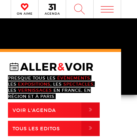
m
W
ON AIME
AGENDA
ALLER
&
VOIR
@
PRESQUE TOUS LES
ÉVÈNEMENTS
,
LES
EXPOSITIONS
, LES
SPECTACLES
,
LES
VERNISSAGES
EN FRANCE, EN
RÉGION ET À PARIS.
,
VOIR L'AGENDA
,
TOUS LES EDITOS