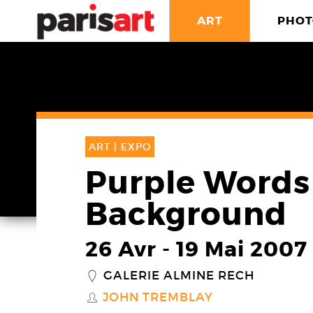
ART
PHOT
ART |
EXPO
Purple Words
Background
26 Avr
-
19 Mai 2007
GALERIE ALMINE RECH
_
JOHN TREMBLAY
S