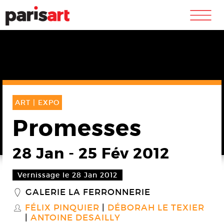
m
ART |
EXPO
Promesses
28 Jan
-
25 Fév 2012
Vernissage le 28 Jan 2012
GALERIE LA FERRONNERIE
_
FÉLIX PINQUIER
DÉBORAH LE TEXIER
S
ANTOINE DESAILLY