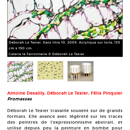
Ant
x 2
Déborah Le Texier, Sans titre 10, 2009. Acrylique sur toile, 130
Gal
cm x 190 cm.
Galerie la Ferronnerie © Déborah Le Texier
Antoine Desailly, Déborah Le Texier, Félix Pinquier
Promesses
Déborah Le Texier travaille souvent sur de grands
formats. Elle avance avec légèreté sur les traces
des peintres de l’expressionnisme abstrait, et
utilise depuis peu la peinture en bombe pour