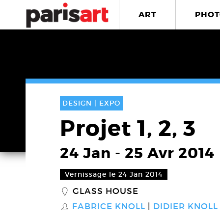
ART
PHOT
DESIGN |
EXPO
Projet 1, 2, 3
24 Jan
-
25 Avr 2014
Vernissage le 24 Jan 2014
GLASS HOUSE
_
FABRICE KNOLL
DIDIER KNOLL
S