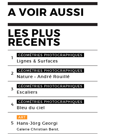
A VOIR AUSSI
LES PLUS
RECENTS
GÉOMÉTRIES PHOTOGRAPHIQUES
1
Lignes & Surfaces
GÉOMÉTRIES PHOTOGRAPHIQUES
2
Nature • André Rouillé
GÉOMÉTRIES PHOTOGRAPHIQUES
3
Escaliers
GÉOMÉTRIES PHOTOGRAPHIQUES
4
Bleu du ciel
ART
5
Hans-Jörg Georgi
Galerie Christian Berst,