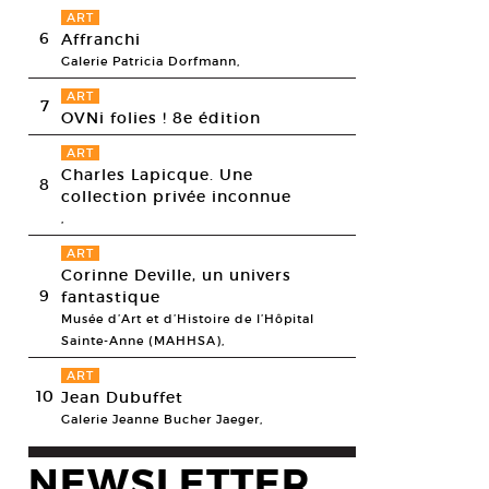
ART
6
Affranchi
Galerie Patricia Dorfmann,
ART
7
OVNi folies ! 8e édition
ART
Charles Lapicque. Une
8
collection privée inconnue
,
ART
Corinne Deville, un univers
9
fantastique
Musée d’Art et d’Histoire de l’Hôpital
Sainte-Anne (MAHHSA),
ART
10
Jean Dubuffet
Galerie Jeanne Bucher Jaeger,
NEWSLETTER