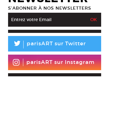
S’ABONNER À NOS NEWSLETTERS
L
parisART sur Twitter
r et Fabrice Knoll, Projet 1, 2, 3, 2014
esy A Glass House
parisART sur Instagram