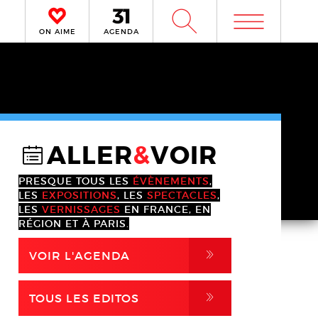
m
W
ON AIME
AGENDA
ALLER
&
VOIR
@
PRESQUE TOUS LES
ÉVÈNEMENTS
,
LES
EXPOSITIONS
, LES
SPECTACLES
,
LES
VERNISSAGES
EN FRANCE, EN
RÉGION ET À PARIS.
,
VOIR L'AGENDA
,
TOUS LES EDITOS