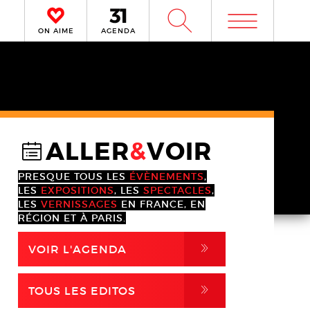
m
W
ON AIME
AGENDA
ALLER
&
VOIR
@
PRESQUE TOUS LES
ÉVÈNEMENTS
,
LES
EXPOSITIONS
, LES
SPECTACLES
,
LES
VERNISSAGES
EN FRANCE, EN
RÉGION ET À PARIS.
,
VOIR L'AGENDA
,
TOUS LES EDITOS