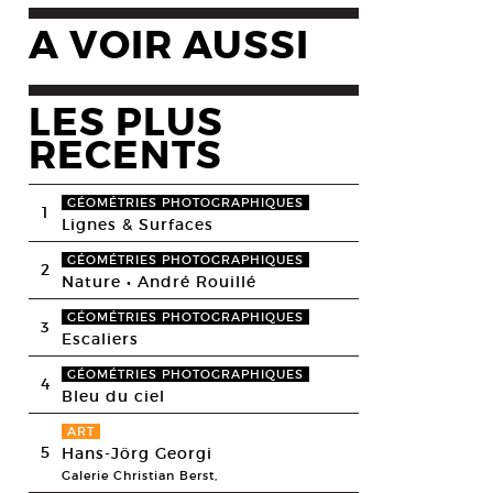
A VOIR AUSSI
LES PLUS
RECENTS
GÉOMÉTRIES PHOTOGRAPHIQUES
1
Lignes & Surfaces
GÉOMÉTRIES PHOTOGRAPHIQUES
2
Nature • André Rouillé
GÉOMÉTRIES PHOTOGRAPHIQUES
3
Escaliers
GÉOMÉTRIES PHOTOGRAPHIQUES
4
Bleu du ciel
ART
5
Hans-Jörg Georgi
Galerie Christian Berst,