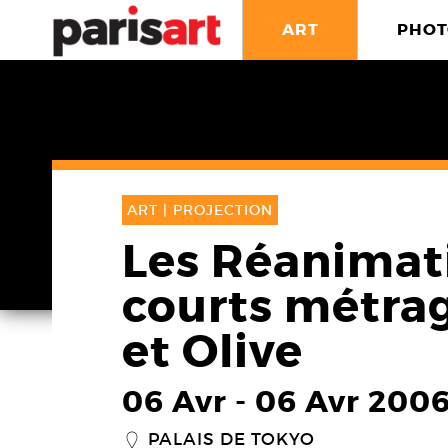
ART
PHOT
ART |
PROJECTION
Les Réanimati
courts métra
et Olive
06 Avr
-
06 Avr 200
PALAIS DE TOKYO
_