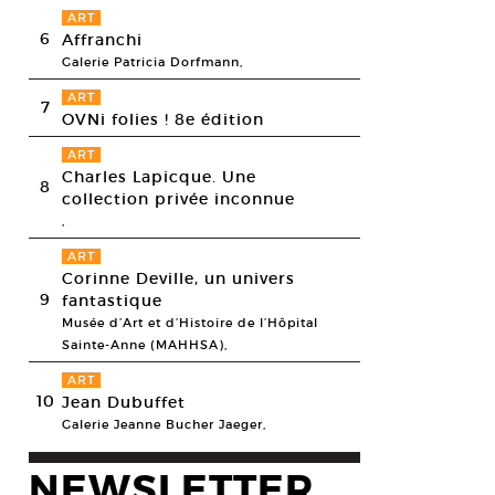
ART
6
Affranchi
Galerie Patricia Dorfmann,
ART
7
OVNi folies ! 8e édition
ART
Charles Lapicque. Une
8
collection privée inconnue
,
ART
Corinne Deville, un univers
9
fantastique
Musée d’Art et d’Histoire de l’Hôpital
Sainte-Anne (MAHHSA),
ART
10
Jean Dubuffet
Galerie Jeanne Bucher Jaeger,
NEWSLETTER