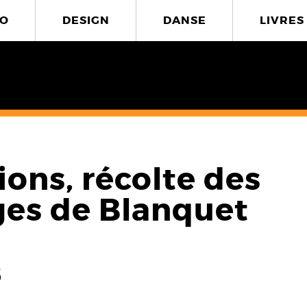
O
DESIGN
DANSE
LIVRES
ons, récolte des
ges de Blanquet
6