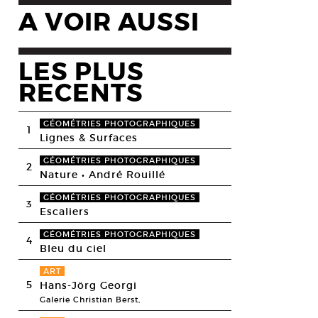
A VOIR AUSSI
LES PLUS
RECENTS
GÉOMÉTRIES PHOTOGRAPHIQUES
1
Lignes & Surfaces
GÉOMÉTRIES PHOTOGRAPHIQUES
2
Nature • André Rouillé
GÉOMÉTRIES PHOTOGRAPHIQUES
3
Escaliers
GÉOMÉTRIES PHOTOGRAPHIQUES
4
Bleu du ciel
ART
5
Hans-Jörg Georgi
Galerie Christian Berst,