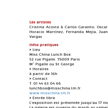
Les artistes
Cristina Acosta & Carlos Garavito, Osca
Horacio Martínez, Fernanda Mejia, Juan
Vargas
Infos pratiques
>
Lieu
Miss China Lunch Box
52 rue Pigalle. 75009 Paris
M° Pigalle ou St George
>
Horaires
à partir de 16h
>
Contact
T. 01 44 63 04 66
lunchbox@misschina.tm.fr
www.misschina.tm.fr
>
Entrée libre
L’exposition est présentée jusqu’au 17 n
La galerie est ouverte du mardi au samed