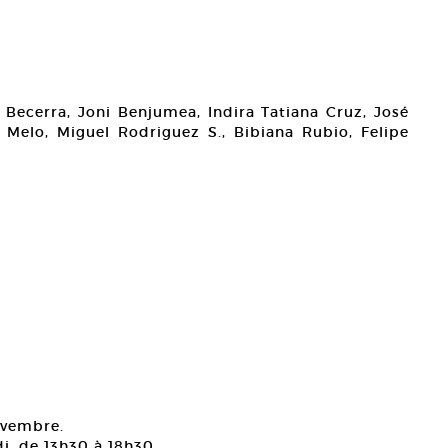
r Becerra, Joni Benjumea, Indira Tatiana Cruz, José
 Melo, Miguel Rodriguez S., Bibiana Rubio, Felipe
ovembre.
i, de 13h30 à 18h30.