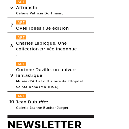
ART
6
Affranchi
Galerie Patricia Dorfmann,
ART
7
OVNi folies ! 8e édition
ART
Charles Lapicque. Une
8
collection privée inconnue
,
ART
Corinne Deville, un univers
9
fantastique
Musée d’Art et d’Histoire de l’Hôpital
Sainte-Anne (MAHHSA),
ART
10
Jean Dubuffet
Galerie Jeanne Bucher Jaeger,
NEWSLETTER