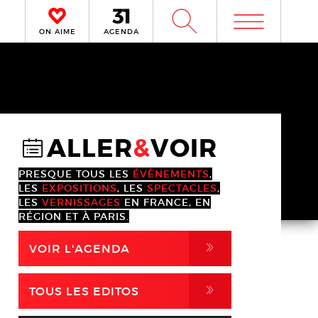
m
W
ON AIME
AGENDA
ALLER
&
VOIR
@
PRESQUE TOUS LES
ÉVÈNEMENTS
,
LES
EXPOSITIONS
, LES
SPECTACLES
,
LES
VERNISSAGES
EN FRANCE, EN
RÉGION ET À PARIS.
,
VOIR L'AGENDA
,
TOUS LES EDITOS