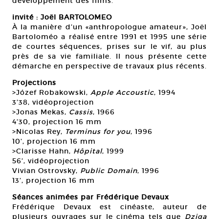
développement des films.
invité : Joël BARTOLOMEO
À la manière d’un «anthropologue amateur», Joël
Bartoloméo a réalisé entre 1991 et 1995 une série
de courtes séquences, prises sur le vif, au plus
près de sa vie familiale. Il nous présente cette
démarche en perspective de travaux plus récents.
Projections
>Józef Robakowski,
Apple Accoustic
, 1994
3’38, vidéoprojection
>Jonas Mekas,
Cassis
, 1966
4’30, projection 16 mm
>Nicolas Rey,
Terminus for you
, 1996
10’, projection 16 mm
>Clarisse Hahn,
Hôpital
, 1999
56’, vidéoprojection
Vivian Ostrovsky,
Public Domain
, 1996
13’, projection 16 mm
Séances animées par Frédérique Devaux
Frédérique Devaux est cinéaste, auteur de
plusieurs ouvrages sur le cinéma tels que
Dziga