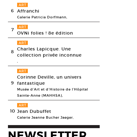
ART
6
Affranchi
Galerie Patricia Dorfmann,
ART
7
OVNi folies ! 8e édition
ART
Charles Lapicque. Une
8
collection privée inconnue
,
ART
Corinne Deville, un univers
9
fantastique
Musée d’Art et d’Histoire de l’Hôpital
Sainte-Anne (MAHHSA),
ART
10
Jean Dubuffet
Galerie Jeanne Bucher Jaeger,
NEWSLETTER