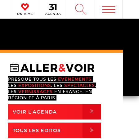
m
W
ON AIME
AGENDA
ALLER
&
VOIR
@
PRESQUE TOUS LES
ÉVÈNEMENTS
,
LES
EXPOSITIONS
, LES
SPECTACLES
,
LES
VERNISSAGES
EN FRANCE, EN
RÉGION ET À PARIS.
,
VOIR L'AGENDA
,
TOUS LES EDITOS