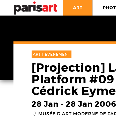
ART
PHOT
ART |
EVENEMENT
[Projection] L
Platform #09
Cédrick Eyme
28 Jan
-
28 Jan 200
MUSÉE D’ART MODERNE DE PAR
_