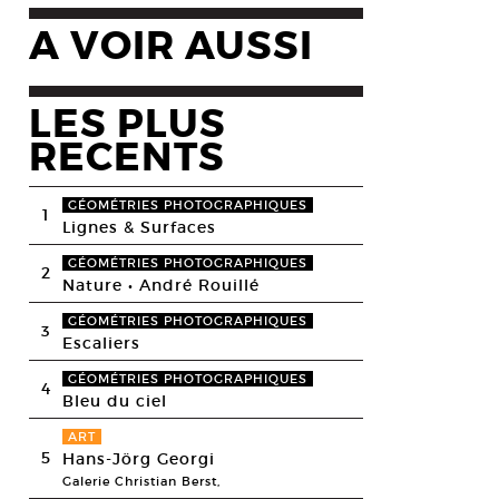
A VOIR AUSSI
LES PLUS
RECENTS
GÉOMÉTRIES PHOTOGRAPHIQUES
1
Lignes & Surfaces
GÉOMÉTRIES PHOTOGRAPHIQUES
2
Nature • André Rouillé
GÉOMÉTRIES PHOTOGRAPHIQUES
3
Escaliers
GÉOMÉTRIES PHOTOGRAPHIQUES
4
Bleu du ciel
ART
5
Hans-Jörg Georgi
Galerie Christian Berst,