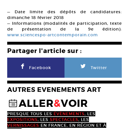
— Date limite des dépôts de candidatures:
dimanche 18 février 2018
— Informations (modalités de participation, texte
de présentation de la 9e édition):
www.sciencespo-artcontemporain.com
Partager l'article sur :
F
L
Facebook
Twitter
AUTRES EVENEMENTS ART
ALLER
&
VOIR
@
PRESQUE TOUS LES
ÉVÈNEMENTS
, LES
EXPOSITIONS
, LES
SPECTACLES
, LES
VERNISSAGES
EN FRANCE, EN RÉGION ET À