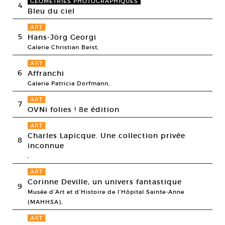
GÉOMÉTRIES PHOTOGRAPHIQUES
4
Bleu du ciel
ART
5
Hans-Jörg Georgi
Galerie Christian Berst,
ART
6
Affranchi
Galerie Patricia Dorfmann,
ART
7
OVNi folies ! 8e édition
ART
Charles Lapicque. Une collection privée
8
inconnue
,
ART
Corinne Deville, un univers fantastique
9
Musée d’Art et d’Histoire de l’Hôpital Sainte-Anne
(MAHHSA),
ART