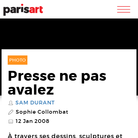
m
PHOTO
Presse ne pas
avalez
SAM DURANT
S
Sophie Collombat
P
12 Jan 2008
@
À travers ses dessins, sculptures et