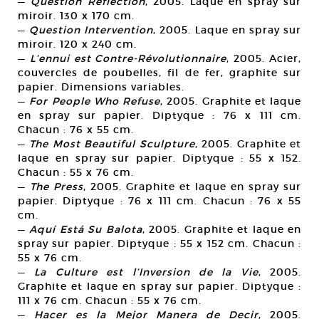
—
Question Reflection
, 2005. Laque en spray sur
miroir. 130 x 170 cm.
—
Question Intervention
, 2005. Laque en spray sur
miroir. 120 x 240 cm.
—
L’ennui est Contre-Révolutionnaire
, 2005. Acier,
couvercles de poubelles, fil de fer, graphite sur
papier. Dimensions variables.
—
For People Who Refuse
, 2005. Graphite et laque
en spray sur papier. Diptyque : 76 x 111 cm.
Chacun : 76 x 55 cm.
—
The Most Beautiful Sculpture
, 2005. Graphite et
laque en spray sur papier. Diptyque : 55 x 152.
Chacun : 55 x 76 cm.
—
The Press
, 2005. Graphite et laque en spray sur
papier. Diptyque : 76 x 111 cm. Chacun : 76 x 55
cm.
—
Aquí Está Su Balota
, 2005. Graphite et laque en
spray sur papier. Diptyque : 55 x 152 cm. Chacun :
55 x 76 cm.
—
La Culture est l’Inversion de la Vie
, 2005.
Graphite et laque en spray sur papier. Diptyque :
111 x 76 cm. Chacun : 55 x 76 cm.
—
Hacer es la Mejor Manera de Decir
, 2005.