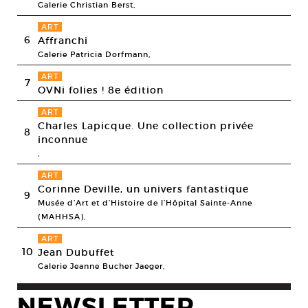
Galerie Christian Berst,
ART
6
Affranchi
Galerie Patricia Dorfmann,
ART
7
OVNi folies ! 8e édition
ART
Charles Lapicque. Une collection privée
8
inconnue
,
ART
Corinne Deville, un univers fantastique
9
Musée d’Art et d’Histoire de l’Hôpital Sainte-Anne
(MAHHSA),
ART
10
Jean Dubuffet
Galerie Jeanne Bucher Jaeger,
NEWSLETTER