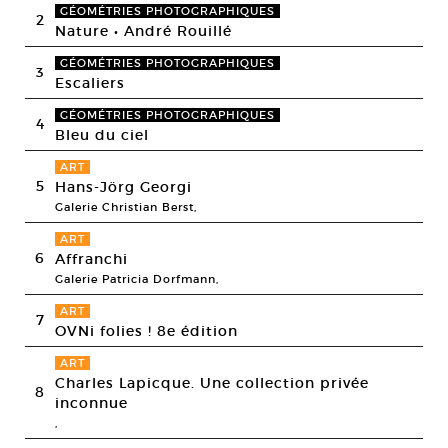
GÉOMÉTRIES PHOTOGRAPHIQUES
2
Nature • André Rouillé
GÉOMÉTRIES PHOTOGRAPHIQUES
3
Escaliers
GÉOMÉTRIES PHOTOGRAPHIQUES
4
Bleu du ciel
ART
5
Hans-Jörg Georgi
Galerie Christian Berst,
ART
6
Affranchi
Galerie Patricia Dorfmann,
ART
7
OVNi folies ! 8e édition
ART
Charles Lapicque. Une collection privée
8
inconnue
,