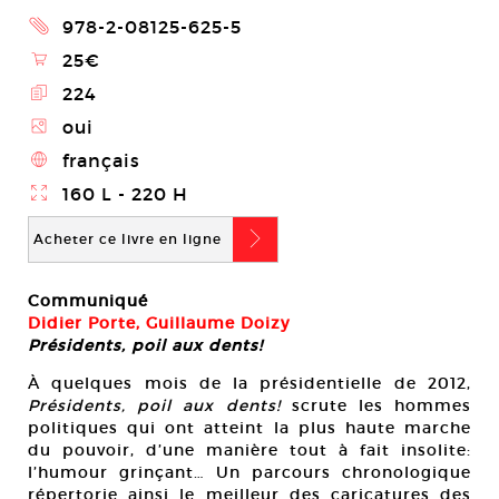
2
978-2-08125-625-5
\
25€
E
224
Z
oui
4
français
}
160 L - 220 H
b
Acheter ce livre en ligne
Communiqué
Didier Porte, Guillaume Doizy
Présidents, poil aux dents!
À quelques mois de la présidentielle de 2012,
Présidents, poil aux dents!
scrute les hommes
politiques qui ont atteint la plus haute marche
du pouvoir, d’une manière tout à fait insolite:
l’humour grinçant… Un parcours chronologique
répertorie ainsi le meilleur des caricatures des