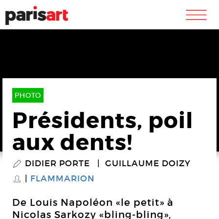
m
PHOTO
Présidents, poil
aux dents!
DIDIER PORTE
GUILLAUME DOIZY
P
FLAMMARION
S
De Louis Napoléon «le petit» à
Nicolas Sarkozy «bling-bling»,