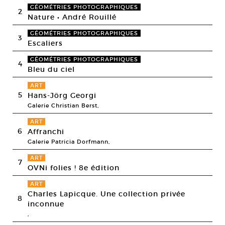
GÉOMÉTRIES PHOTOGRAPHIQUES
2
Nature • André Rouillé
GÉOMÉTRIES PHOTOGRAPHIQUES
3
Escaliers
GÉOMÉTRIES PHOTOGRAPHIQUES
4
Bleu du ciel
ART
5
Hans-Jörg Georgi
Galerie Christian Berst,
ART
6
Affranchi
Galerie Patricia Dorfmann,
ART
7
OVNi folies ! 8e édition
ART
Charles Lapicque. Une collection privée
8
inconnue
,