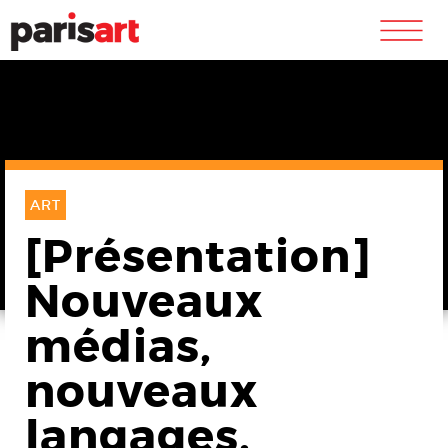
m
ART
[Présentation]
Nouveaux
médias,
nouveaux
langages,