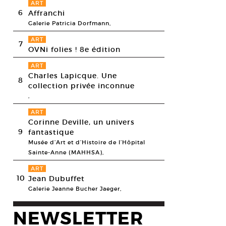
ART
6
Affranchi
Galerie Patricia Dorfmann,
ART
7
OVNi folies ! 8e édition
ART
Charles Lapicque. Une
8
collection privée inconnue
,
ART
Corinne Deville, un univers
9
fantastique
Musée d’Art et d’Histoire de l’Hôpital
Sainte-Anne (MAHHSA),
ART
10
Jean Dubuffet
Galerie Jeanne Bucher Jaeger,
NEWSLETTER