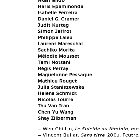
Akari Endo
Haris Epaminonda
Isabelle Ferreira
Daniel G. Cramer
Judit Kurtag
Simon Jaffrot
Philippe Laleu
Laurent Mareschal
Sachiko Morita
Mélodie Mousset
Tami Notsani
Régis Perray
Maguelonne Pessaque
Mathieu Rouget
Julia Staniszewska
Helena Schmidt
Nicolas Tourre
Thu Van Tran
Chen-Yu Wang
Shay Zilberman
— Wen-Chi Lin,
Le Suicide au féminin, m
— Vincent Bullat,
Sans titre
, 2003. Feutre