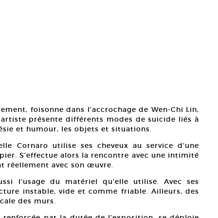
lement, foisonne dans l’accrochage de Wen-Chi Lin,
L’artiste présente différents modes de suicide liés à
ésie et humour, les objets et situations.
belle Cornaro utilise ses cheveux au service d’une
pier. S’effectue alors la rencontre avec une intimité
nt réellement avec son œuvre.
ussi l’usage du matériel qu’elle utilise. Avec ses
cture instable, vide et comme friable. Ailleurs, des
icale des murs.
enforcée par la durée de l’exposition, se déploie