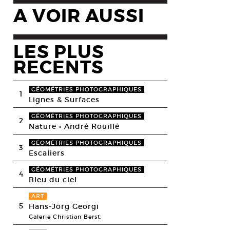
A VOIR AUSSI
LES PLUS
RECENTS
GÉOMÉTRIES PHOTOGRAPHIQUES
1
Lignes & Surfaces
GÉOMÉTRIES PHOTOGRAPHIQUES
2
Nature • André Rouillé
GÉOMÉTRIES PHOTOGRAPHIQUES
3
Escaliers
GÉOMÉTRIES PHOTOGRAPHIQUES
4
Bleu du ciel
ART
5
Hans-Jörg Georgi
Galerie Christian Berst,