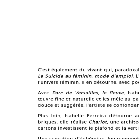
C’est également du vivant qui, paradoxa
Le Suicide au féminin, mode d’emploi
. 
l’univers féminin. Il en détourne, avec po
Avec
Parc de Versailles
,
le fleuve
, Isa
œuvre fine et naturelle et les mêle au pa
douce et suggérée, l’artiste se confonda
Plus loin, Isabelle Ferreira détourne a
briques, elle réalise
Chariot
, une archite
cartons investissent le plafond et la vert
Une sensation d’éphémère, logiquement r