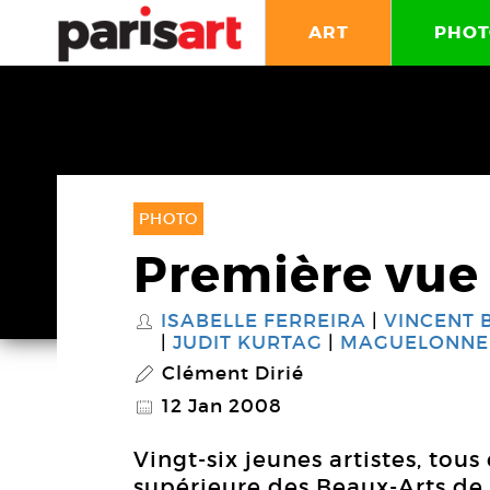
ART
PHOT
PHOTO
Première vue
ISABELLE FERREIRA
VINCENT 
S
JUDIT KURTAG
MAGUELONNE
Clément Dirié
P
12 Jan 2008
@
Vingt-six jeunes artistes, tous
supérieure des Beaux-Arts de 