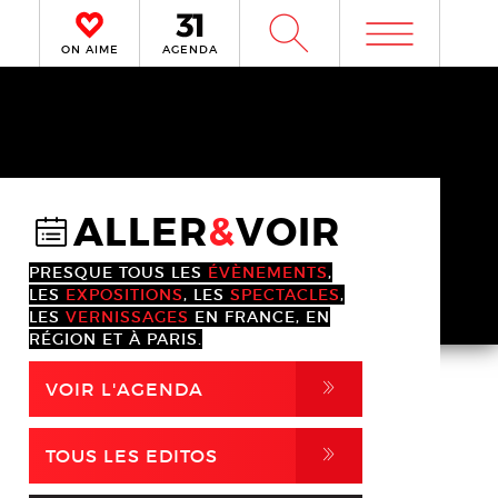
m
W
ON AIME
AGENDA
ALLER
&
VOIR
@
PRESQUE TOUS LES
ÉVÈNEMENTS
,
LES
EXPOSITIONS
, LES
SPECTACLES
,
LES
VERNISSAGES
EN FRANCE, EN
RÉGION ET À PARIS.
,
VOIR L'AGENDA
,
TOUS LES EDITOS