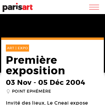
m
ART |
EXPO
Première
exposition
03 Nov
-
05 Déc 2004
POINT EPHÉMÈRE
_
Invité des lieux, Le Cneai expose