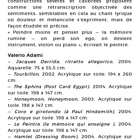
constructions sévères et calibrées proposent
comme une retranscription objectivée des
sentiments, semblables en cela au chant lyrique
où douleur et mélancolie s’expriment, mais de
façon étudiée et précise.
« Peindre moins et penser plus — la mémoire
rumine — on perd son ego, on devient
instrument, violon ou piano », écrivait le peintre.
Valerio Adami
—
Jacques Derrida, ritratto allegorico
, 2004.
Aquarelle. 75 x 55,5 cm.
—
Tourbillon
, 2002. Acrylique sur toile. 194 x 260
cm.
—
The Sphinx (Post Card Egypt)
, 2004. Acrylique
sur toile. 198 x 147 cm.
—
Honeymoon, Honeymoon
, 2003. Acrylique sur
toile. 198 x 147 cm.
—
Coro e girotondo (à Paul Hindemith)
, 2004.
Acrylique sur toile. 198 x 147 cm.
—
Le Peintre (la mémoire qui enseigne )
, 2004.
Acrylique sur toile. 198 x 147 cm.
—
Hamlet (Dressing Room)
, 2004. Acrylique sur