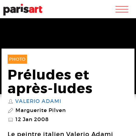
m
PHOTO
Préludes et
après-ludes
VALERIO ADAMI
S
Marguerite Pilven
P
12 Jan 2008
@
Le peintre italien Valerio Adami