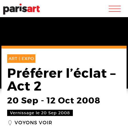
m
ART |
EXPO
Préférer l’éclat –
Act 2
20 Sep
-
12 Oct 2008
Vernissage le 20 Sep 2008
VOYONS VOIR
_