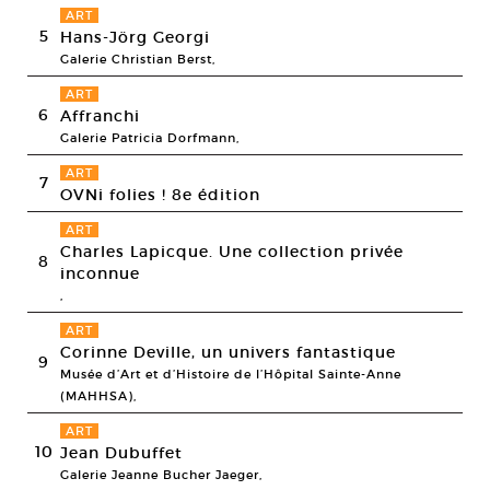
ART
5
Hans-Jörg Georgi
Galerie Christian Berst,
ART
6
Affranchi
Galerie Patricia Dorfmann,
ART
7
OVNi folies ! 8e édition
ART
Charles Lapicque. Une collection privée
8
inconnue
,
ART
Corinne Deville, un univers fantastique
9
Musée d’Art et d’Histoire de l’Hôpital Sainte-Anne
(MAHHSA),
ART
10
Jean Dubuffet
Galerie Jeanne Bucher Jaeger,