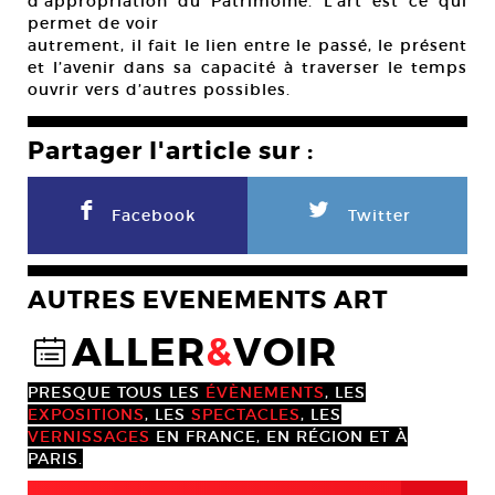
d’appropriation du Patrimoine. L’art est ce qui
permet de voir
autrement, il fait le lien entre le passé, le présent
et l’avenir dans sa capacité à traverser le temps
ouvrir vers d’autres possibles.
Partager l'article sur :
F
L
Facebook
Twitter
AUTRES EVENEMENTS ART
ALLER
&
VOIR
@
PRESQUE TOUS LES
ÉVÈNEMENTS
, LES
EXPOSITIONS
, LES
SPECTACLES
, LES
VERNISSAGES
EN FRANCE, EN RÉGION ET À
PARIS.