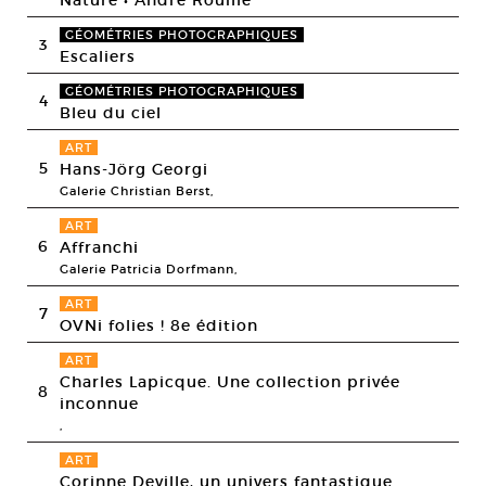
GÉOMÉTRIES PHOTOGRAPHIQUES
3
Escaliers
GÉOMÉTRIES PHOTOGRAPHIQUES
4
Bleu du ciel
ART
5
Hans-Jörg Georgi
Galerie Christian Berst,
ART
6
Affranchi
Galerie Patricia Dorfmann,
ART
7
OVNi folies ! 8e édition
ART
Charles Lapicque. Une collection privée
8
inconnue
,
ART
Corinne Deville, un univers fantastique