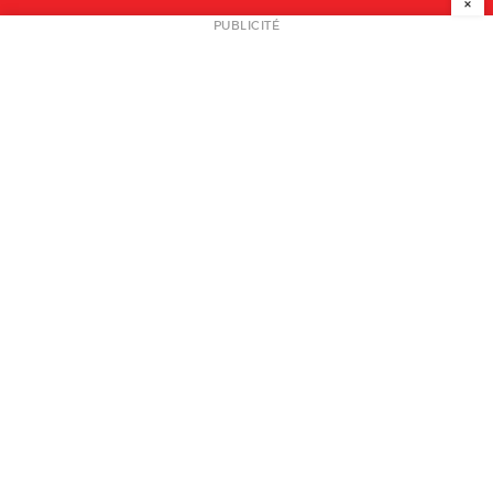
×
NEWSLETTER
PUBLICITÉ
L
A PROPOS
PLAN MEDIA
PARTENAIRES
CONTACT
© 2026 copyright
Mentions légales / CGV
Contact