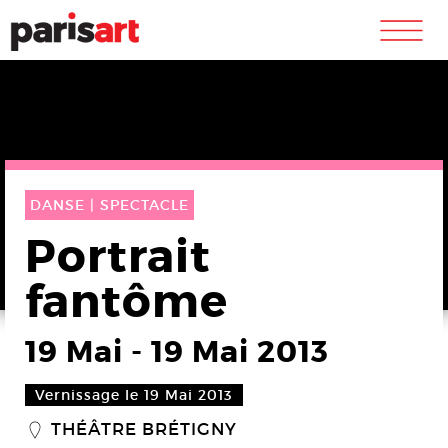
m
DANSE |
SPECTACLE
Portrait
fantôme
19 Mai
-
19 Mai 2013
Vernissage le 19 Mai 2013
THÉÂTRE BRÉTIGNY
_