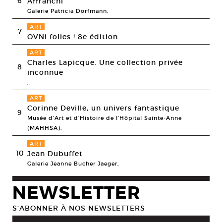
6
Affranchi
Galerie Patricia Dorfmann,
ART
7
OVNi folies ! 8e édition
ART
Charles Lapicque. Une collection privée
8
inconnue
,
ART
Corinne Deville, un univers fantastique
9
Musée d’Art et d’Histoire de l’Hôpital Sainte-Anne
(MAHHSA),
ART
10
Jean Dubuffet
Galerie Jeanne Bucher Jaeger,
NEWSLETTER
S’ABONNER À NOS NEWSLETTERS