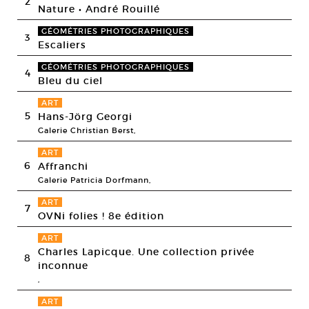
2
Nature • André Rouillé
GÉOMÉTRIES PHOTOGRAPHIQUES
3
Escaliers
GÉOMÉTRIES PHOTOGRAPHIQUES
4
Bleu du ciel
ART
5
Hans-Jörg Georgi
Galerie Christian Berst,
ART
6
Affranchi
Galerie Patricia Dorfmann,
ART
7
OVNi folies ! 8e édition
ART
Charles Lapicque. Une collection privée
8
inconnue
,
ART