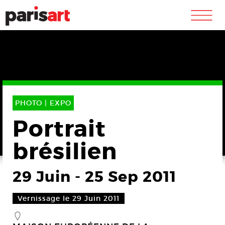
m
PHOTO |
EXPO
Portrait
brésilien
29 Juin
-
25 Sep 2011
Vernissage le 29 Juin 2011
_