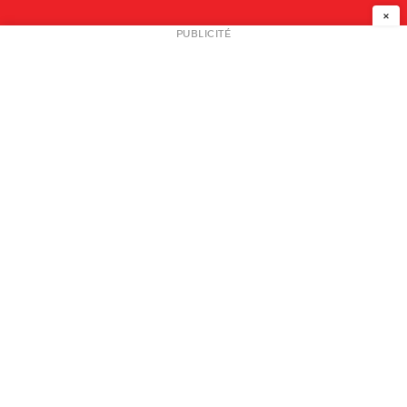
×
NEWSLETTER
PUBLICITÉ
L
A PROPOS
PLAN MEDIA
PARTENAIRES
CONTACT
© 2026 copyright