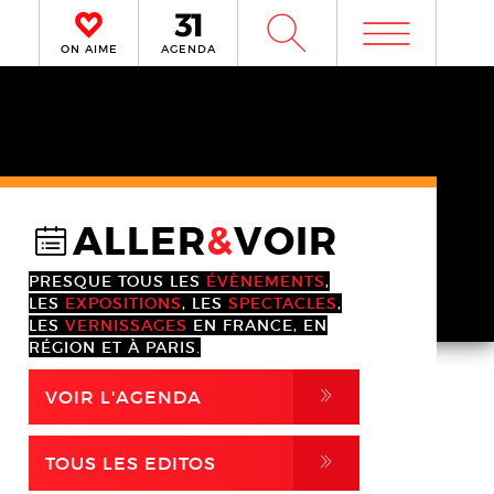
m
W
ON AIME
AGENDA
ALLER
&
VOIR
@
PRESQUE TOUS LES
ÉVÈNEMENTS
,
LES
EXPOSITIONS
, LES
SPECTACLES
,
LES
VERNISSAGES
EN FRANCE, EN
RÉGION ET À PARIS.
,
VOIR L'AGENDA
,
TOUS LES EDITOS