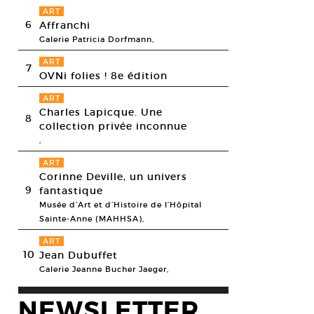
ART
6
Affranchi
Galerie Patricia Dorfmann,
ART
7
OVNi folies ! 8e édition
ART
Charles Lapicque. Une
8
collection privée inconnue
,
ART
Corinne Deville, un univers
9
fantastique
Musée d’Art et d’Histoire de l’Hôpital
Sainte-Anne (MAHHSA),
ART
10
Jean Dubuffet
Galerie Jeanne Bucher Jaeger,
NEWSLETTER