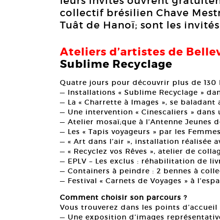
leurs invités ouvrent gratuitem
collectif brésilien Chave Mest
Tuât de Hanoï; sont les invités
Ateliers d’artistes de Bellev
Sublime Recyclage
Quatre jours pour découvrir plus de 130 li
— Installations « Sublime Recyclage » dans
— La « Charrette à Images », se baladant a
— Une intervention « Cinescaliers » dans
— Atelier mosaï;que à l’Antenne Jeunes de
— Les « Tapis voyageurs » par les Femmes
— « Art dans l’air », installation réalisée
— « Recyclez vos Rêves », atelier de colla
— EPLV – Les exclus : réhabilitation de li
— Containers à peindre : 2 bennes à coll
— Festival « Carnets de Voyages » à l’esp
Comment choisir son parcours ?
Vous trouverez dans les points d’accueil 
— Une exposition d’images représentative