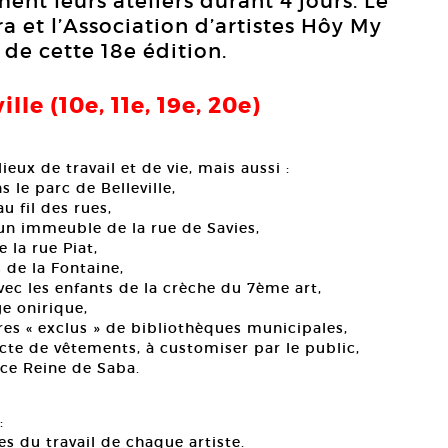
ent leurs ateliers durant 4 jours. Le
ra et l’Association d’artistes Hôy My
 de cette 18e édition.
ille (10e, 11e, 19e, 20e)
eux de travail et de vie, mais aussi :
 le parc de Belleville,
u fil des rues,
 un immeuble de la rue de Savies,
 la rue Piat,
 de la Fontaine,
 avec les enfants de la crèche du 7ème art,
ge onirique,
vres « exclus » de bibliothèques municipales,
ecte de vêtements, à customiser par le public,
ace Reine de Saba.
:
s du travail de chaque artiste.