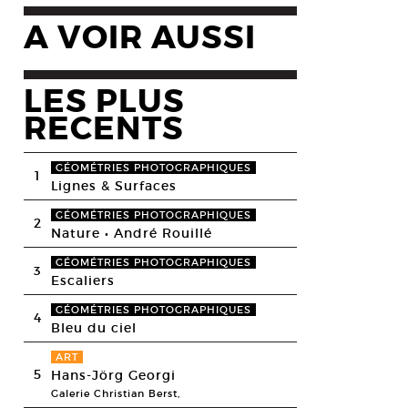
A VOIR AUSSI
LES PLUS
RECENTS
GÉOMÉTRIES PHOTOGRAPHIQUES
1
Lignes & Surfaces
GÉOMÉTRIES PHOTOGRAPHIQUES
2
Nature • André Rouillé
GÉOMÉTRIES PHOTOGRAPHIQUES
3
Escaliers
GÉOMÉTRIES PHOTOGRAPHIQUES
4
Bleu du ciel
ART
5
Hans-Jörg Georgi
Galerie Christian Berst,