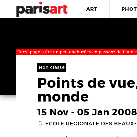
ART
PHOT
Cette page a été un peu chahutées en passant de l’ancie
Non classé
Points de vue
monde
15 Nov
-
05 Jan 200
ECOLE RÉGIONALE DES BEAUX
_