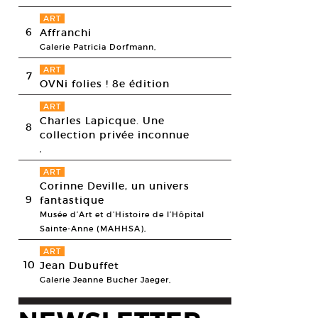
ART
6
Affranchi
Galerie Patricia Dorfmann,
ART
7
OVNi folies ! 8e édition
ART
Charles Lapicque. Une
8
collection privée inconnue
,
ART
Corinne Deville, un univers
9
fantastique
Musée d’Art et d’Histoire de l’Hôpital
Sainte-Anne (MAHHSA),
ART
10
Jean Dubuffet
Galerie Jeanne Bucher Jaeger,