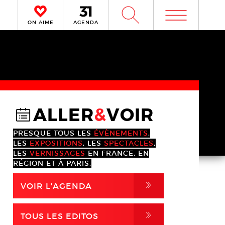
m
W
ON AIME
AGENDA
ALLER
&
VOIR
@
PRESQUE TOUS LES
ÉVÈNEMENTS
,
LES
EXPOSITIONS
, LES
SPECTACLES
,
LES
VERNISSAGES
EN FRANCE, EN
RÉGION ET À PARIS.
,
VOIR L'AGENDA
,
TOUS LES EDITOS