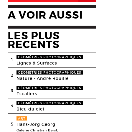
A VOIR AUSSI
LES PLUS
RECENTS
GÉOMÉTRIES PHOTOGRAPHIQUES
1
Lignes & Surfaces
GÉOMÉTRIES PHOTOGRAPHIQUES
2
Nature • André Rouillé
GÉOMÉTRIES PHOTOGRAPHIQUES
3
Escaliers
GÉOMÉTRIES PHOTOGRAPHIQUES
4
Bleu du ciel
ART
5
Hans-Jörg Georgi
Galerie Christian Berst,