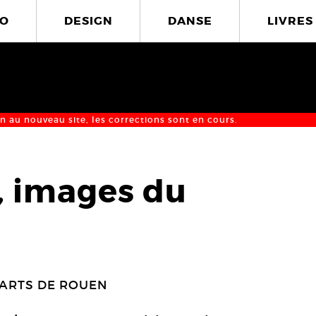
O
DESIGN
DANSE
LIVRES
n au nouveau site, les corrections sont en cours.
, images du
8
-ARTS DE ROUEN