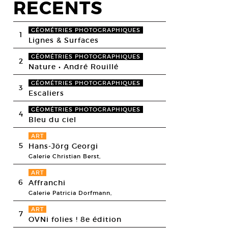
RECENTS
GÉOMÉTRIES PHOTOGRAPHIQUES
1
Lignes & Surfaces
GÉOMÉTRIES PHOTOGRAPHIQUES
2
Nature • André Rouillé
GÉOMÉTRIES PHOTOGRAPHIQUES
3
Escaliers
GÉOMÉTRIES PHOTOGRAPHIQUES
4
Bleu du ciel
ART
5
Hans-Jörg Georgi
Galerie Christian Berst,
ART
6
Affranchi
Galerie Patricia Dorfmann,
ART
7
OVNi folies ! 8e édition