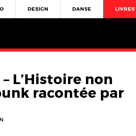
O
DESIGN
DANSE
LIVRES
 – L’Histoire non
punk racontée par
IN