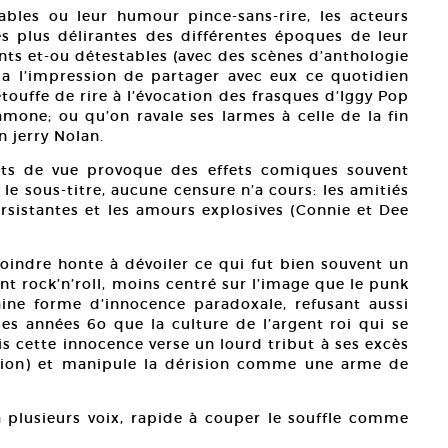
ables ou leur humour pince-sans-rire, les acteurs
s plus délirantes des différentes époques de leur
ants et-ou détestables (avec des scènes d’anthologie
n a l’impression de partager avec eux ce quotidien
touffe de rire à l’évocation des frasques d’Iggy Pop
one; ou qu’on ravale ses larmes à celle de la fin
 jerry Nolan.
nts de vue provoque des effets comiques souvent
 le sous-titre, aucune censure n’a cours: les amitiés
ersistantes et les amours explosives (Connie et Dee
indre honte à dévoiler ce qui fut bien souvent un
 rock’n’roll, moins centré sur l’image que le punk
aine forme d’innocence paradoxale, refusant aussi
es années 6o que la culture de l’argent roi qui se
ais cette innocence verse un lourd tribut à ses excès
ution) et manipule la dérision comme une arme de
plusieurs voix, rapide à couper le souffle comme