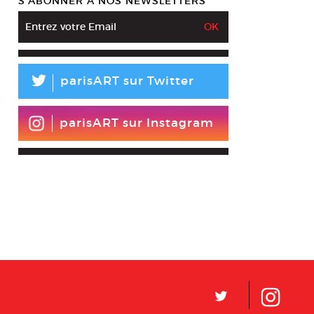
S’ABONNER À NOS NEWSLETTERS
L
parisART sur Twitter
parisART sur Instagram
L