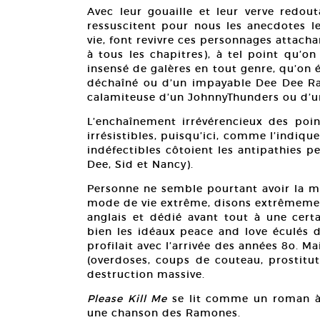
Avec leur gouaille et leur verve redout
ressuscitent pour nous les anecdotes le
vie, font revivre ces personnages attach
à tous les chapitres), à tel point qu’o
insensé de galères en tout genre, qu’on é
déchaîné ou d’un impayable Dee Dee Ram
calamiteuse d’un JohnnyThunders ou d’un
L’enchaînement irrévérencieux des poi
irrésistibles, puisqu’ici, comme l’indique
indéfectibles côtoient les antipathies p
Dee, Sid et Nancy).
Personne ne semble pourtant avoir la mo
mode de vie extrême, disons extrêmement
anglais et dédié avant tout à une cert
bien les idéaux peace and love éculés d
profilait avec l’arrivée des années 8o. M
(overdoses, coups de couteau, prostit
destruction massive.
Please Kill Me
se lit comme un roman à 
une chanson des Ramones.