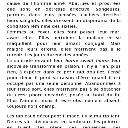
cause de l’homme aimé. Abattues et prostrées
elle sont en détresse affective. Songeuses,
perdues dans leurs pensées, cachées derrière
leurs sanglots, elles dressent un diaporama de la
condition féminine des sixties.
Femmes au foyer, elles font passer leur mari
avant elles. Elles nettoient la maison et se
maquillent pour leur amant conjugal. Mais
malgré leurs efforts, elles n’arrivent pas à le
retenir. Les jours durent des années.
La solitude envahit leur
home sweet home
, leur
alcôve se transforme en prison. Il n’y a rien, plus
rien, à espérer dans ce petit nid douillet. Pensé
pour deux, il perd sa raison d’être quand il est
occupé par une seule personne. Abandonnées à
leur triste sort, elles n’arrivent pas à se détacher
de cette photo encadrée, posée au bord du lit.
Elles l’aiment, mais il reste obstinément absent,
toujours hors champ.
Les tableaux découpent l’image. Ils la multiplient.
De ces vies décousues, en lambeaux, les peintres
en tirent des plans, des séquences, des