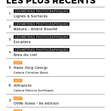
LES PLUS RECENTS
GÉOMÉTRIES PHOTOGRAPHIQUES
1
Lignes & Surfaces
GÉOMÉTRIES PHOTOGRAPHIQUES
2
Nature • André Rouillé
GÉOMÉTRIES PHOTOGRAPHIQUES
3
Escaliers
GÉOMÉTRIES PHOTOGRAPHIQUES
4
Bleu du ciel
ART
5
Hans-Jörg Georgi
Galerie Christian Berst,
ART
6
Affranchi
Galerie Patricia Dorfmann,
ART
7
OVNi folies ! 8e édition