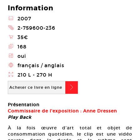
Information
@
2007
2
2-759600-236
\
35€
E
168
Z
oui
4
français / anglais
}
210 L - 270 H
b
Acheter ce livre en ligne
Présentation
Commissaire de l’exposition : Anne Dressen
Play Back
À la fois œuvre d’art total et objet de
consommation quotidien, le clip est une vidéo