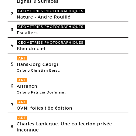
Lignes & Surfaces
GÉOMÉTRIES PHOTOGRAPHIQUES
2
Nature • André Rouillé
GÉOMÉTRIES PHOTOGRAPHIQUES
3
Escaliers
GÉOMÉTRIES PHOTOGRAPHIQUES
4
Bleu du ciel
ART
5
Hans-Jörg Georgi
Galerie Christian Berst,
ART
6
Affranchi
Galerie Patricia Dorfmann,
ART
7
OVNi folies ! 8e édition
ART
Charles Lapicque. Une collection privée
8
inconnue