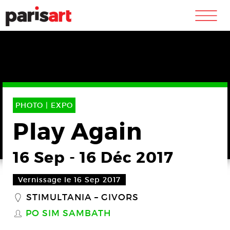
m
PHOTO |
EXPO
Play Again
16 Sep
-
16 Déc 2017
Vernissage le 16 Sep 2017
STIMULTANIA – GIVORS
_
PO SIM SAMBATH
S