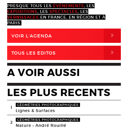
PRESQUE TOUS LES
ÉVÈNEMENTS
, LES
EXPOSITIONS
, LES
SPECTACLES
, LES
VERNISSAGES
EN FRANCE, EN RÉGION ET À
PARIS.
,
VOIR L'AGENDA
,
TOUS LES EDITOS
A VOIR AUSSI
LES PLUS RECENTS
GÉOMÉTRIES PHOTOGRAPHIQUES
1
Lignes & Surfaces
GÉOMÉTRIES PHOTOGRAPHIQUES
2
Nature • André Rouillé