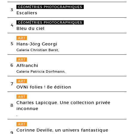
GÉOMÉTRIES PHOTOGRAPHIQUES
3
Escaliers
GÉOMÉTRIES PHOTOGRAPHIQUES
4
Bleu du ciel
ART
5
Hans-Jörg Georgi
Galerie Christian Berst,
ART
6
Affranchi
Galerie Patricia Dorfmann,
ART
7
OVNi folies ! 8e édition
ART
Charles Lapicque. Une collection privée
8
inconnue
,
ART
Corinne Deville, un univers fantastique
9