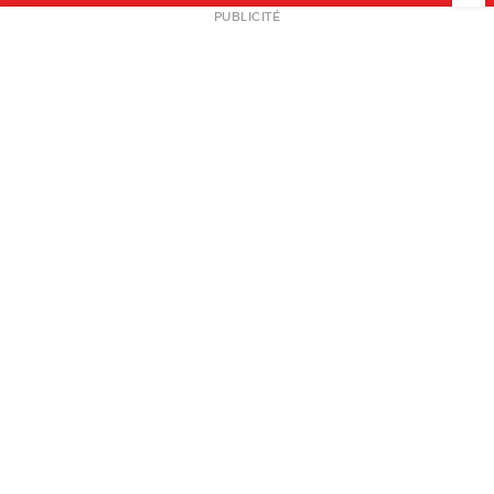
NEWSLETTER
PUBLICITÉ
L
A PROPOS
PLAN MEDIA
PARTENAIRES
CONTACT
© 2026 copyright
Mentions légales / CGV
Contact