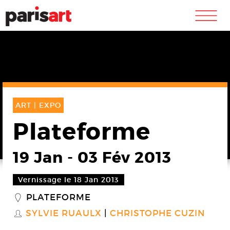
m
ART |
EXPO
Plateforme
19 Jan
-
03 Fév 2013
Vernissage le 18 Jan 2013
PLATEFORME
_
SYLVIE RUAULX
CHRISTOPHE CUZIN
S