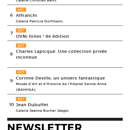
Galerie Christian Berst,
ART
6
Affranchi
Galerie Patricia Dorfmann,
ART
7
OVNi folies ! 8e édition
ART
Charles Lapicque. Une collection privée
8
inconnue
,
ART
Corinne Deville, un univers fantastique
9
Musée d’Art et d’Histoire de l’Hôpital Sainte-Anne
(MAHHSA),
ART
10
Jean Dubuffet
Galerie Jeanne Bucher Jaeger,
NEWSLETTER