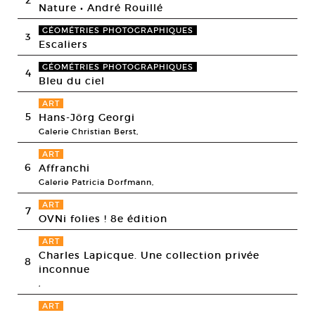
Nature • André Rouillé
GÉOMÉTRIES PHOTOGRAPHIQUES
3
Escaliers
GÉOMÉTRIES PHOTOGRAPHIQUES
4
Bleu du ciel
ART
5
Hans-Jörg Georgi
Galerie Christian Berst,
ART
6
Affranchi
Galerie Patricia Dorfmann,
ART
7
OVNi folies ! 8e édition
ART
Charles Lapicque. Une collection privée
8
inconnue
,
ART