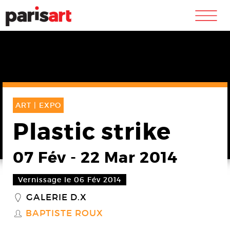
m
ART |
EXPO
Plastic strike
07 Fév
-
22 Mar 2014
Vernissage le 06 Fév 2014
GALERIE D.X
_
BAPTISTE ROUX
S