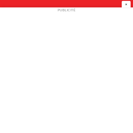
×
NEWSLETTER
PUBLICITÉ
L
A PROPOS
PLAN MEDIA
PARTENAIRES
CONTACT
© 2026 copyright