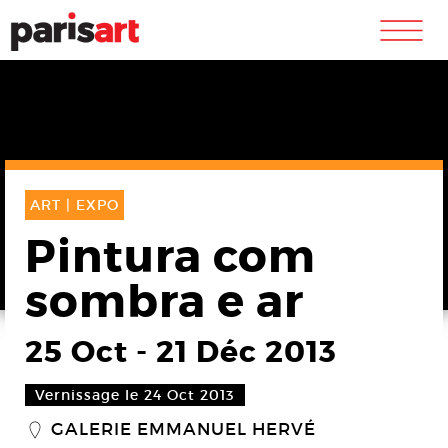
m
ART |
EXPO
Pintura com
sombra e ar
25 Oct
-
21 Déc 2013
Vernissage le 24 Oct 2013
GALERIE EMMANUEL HERVÉ
_