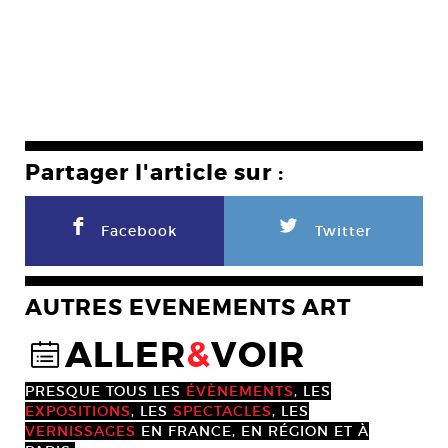
Partager l'article sur :
F
L
Facebook
Twitter
AUTRES EVENEMENTS ART
ALLER
&
VOIR
@
PRESQUE TOUS LES
ÉVÈNEMENTS
, LES
EXPOSITIONS
, LES
SPECTACLES
, LES
VERNISSAGES
EN FRANCE, EN RÉGION ET À