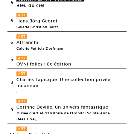
4
Bleu du ciel
ART
5
Hans-Jörg Georgi
Galerie Christian Berst,
ART
6
Affranchi
Galerie Patricia Dorfmann,
ART
7
OVNi folies ! 8e édition
ART
Charles Lapicque. Une collection privée
8
inconnue
,
ART
Corinne Deville, un univers fantastique
9
Musée d’Art et d’Histoire de l’Hôpital Sainte-Anne
(MAHHSA),
ART