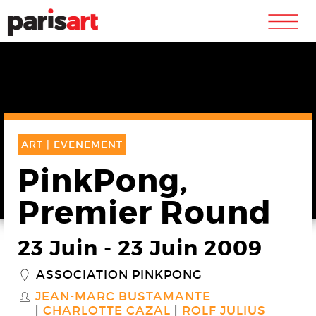
m
ART |
EVENEMENT
PinkPong,
Premier Round
23 Juin
-
23 Juin 2009
ASSOCIATION PINKPONG
_
JEAN-MARC BUSTAMANTE
S
CHARLOTTE CAZAL
ROLF JULIUS