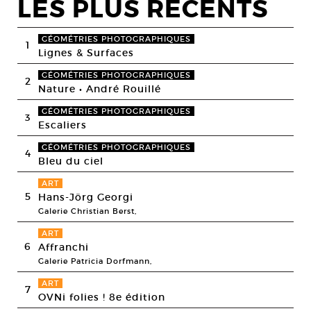
LES PLUS RECENTS
GÉOMÉTRIES PHOTOGRAPHIQUES
1
Lignes & Surfaces
GÉOMÉTRIES PHOTOGRAPHIQUES
2
Nature • André Rouillé
GÉOMÉTRIES PHOTOGRAPHIQUES
3
Escaliers
GÉOMÉTRIES PHOTOGRAPHIQUES
4
Bleu du ciel
ART
5
Hans-Jörg Georgi
Galerie Christian Berst,
ART
6
Affranchi
Galerie Patricia Dorfmann,
ART
7
OVNi folies ! 8e édition