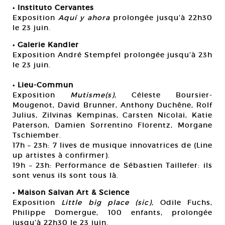
• Instituto Cervantes
Exposition
Aquí y ahora
prolongée jusqu’à 22h30
le 23 juin.
• Galerie Kandler
Exposition André Stempfel prolongée jusqu’à 23h
le 23 juin.
• Lieu-Commun
Exposition
Mutisme(s)
, Céleste Boursier-
Mougenot, David Brunner, Anthony Duchêne, Rolf
Julius, Zilvinas Kempinas, Carsten Nicolai, Katie
Paterson, Damien Sorrentino Florentz, Morgane
Tschiember.
17h – 23h: 7 lives de musique innovatrices de (Line
up artistes à confirmer).
19h – 23h: Performance de Sébastien Taillefer: ils
sont venus ils sont tous là.
• Maison Salvan Art & Science
Exposition
Little big place (sic)
, Odile Fuchs,
Philippe Domergue, 100 enfants, prolongée
jusqu’à 22h30 le 23 juin.