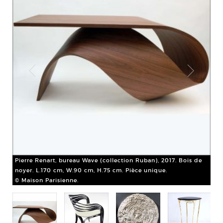
Pierre Renart, bureau Wave (collection Ruban), 2017. Bois de
noyer. L.170 cm, W.90 cm, H.75 cm. Pièce unique.
Pie
© Maison Parisienne.
de 
W.5