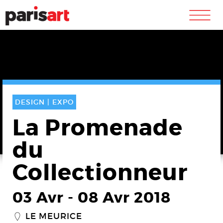
m
DESIGN |
EXPO
La Promenade
du
Collectionneur
03 Avr
-
08 Avr 2018
LE MEURICE
_