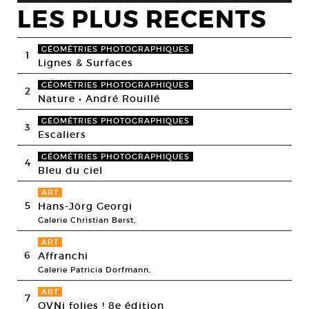
LES PLUS RECENTS
GÉOMÉTRIES PHOTOGRAPHIQUES
1
Lignes & Surfaces
GÉOMÉTRIES PHOTOGRAPHIQUES
2
Nature • André Rouillé
GÉOMÉTRIES PHOTOGRAPHIQUES
3
Escaliers
GÉOMÉTRIES PHOTOGRAPHIQUES
4
Bleu du ciel
ART
5
Hans-Jörg Georgi
Galerie Christian Berst,
ART
6
Affranchi
Galerie Patricia Dorfmann,
ART
7
OVNi folies ! 8e édition