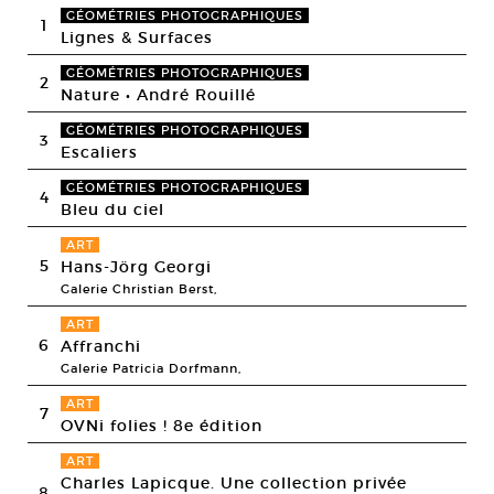
GÉOMÉTRIES PHOTOGRAPHIQUES
1
Lignes & Surfaces
GÉOMÉTRIES PHOTOGRAPHIQUES
2
Nature • André Rouillé
GÉOMÉTRIES PHOTOGRAPHIQUES
3
Escaliers
GÉOMÉTRIES PHOTOGRAPHIQUES
4
Bleu du ciel
ART
5
Hans-Jörg Georgi
Galerie Christian Berst,
ART
6
Affranchi
Galerie Patricia Dorfmann,
ART
7
OVNi folies ! 8e édition
ART
Charles Lapicque. Une collection privée
8