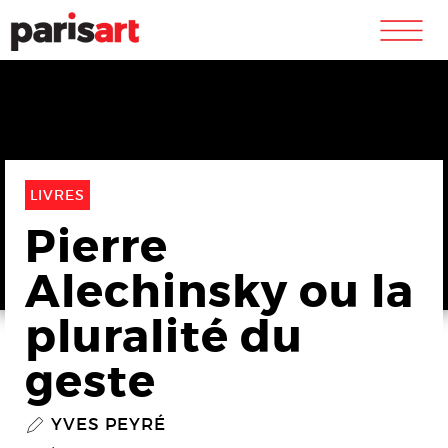
m
LIVRES
Pierre
Alechinsky ou la
pluralité du
geste
YVES PEYRÉ
P