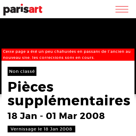
m
Cette page a été un peu chahutées en passant de l’ancien au
nouveau site, les corrections sont en cours.
Non classé
Pièces
supplémentaires
18 Jan
-
01 Mar 2008
Vernissage le 18 Jan 2008