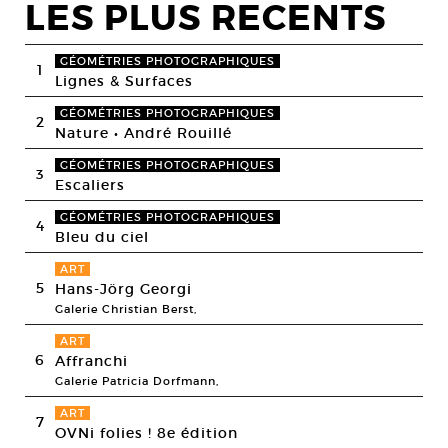
LES PLUS RECENTS
GÉOMÉTRIES PHOTOGRAPHIQUES
1
Lignes & Surfaces
GÉOMÉTRIES PHOTOGRAPHIQUES
2
Nature • André Rouillé
GÉOMÉTRIES PHOTOGRAPHIQUES
3
Escaliers
GÉOMÉTRIES PHOTOGRAPHIQUES
4
Bleu du ciel
ART
5
Hans-Jörg Georgi
Galerie Christian Berst,
ART
6
Affranchi
Galerie Patricia Dorfmann,
ART
7
OVNi folies ! 8e édition