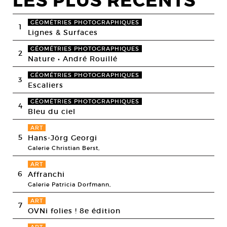
LES PLUS RECENTS
GÉOMÉTRIES PHOTOGRAPHIQUES
1
Lignes & Surfaces
GÉOMÉTRIES PHOTOGRAPHIQUES
2
Nature • André Rouillé
GÉOMÉTRIES PHOTOGRAPHIQUES
3
Escaliers
GÉOMÉTRIES PHOTOGRAPHIQUES
4
Bleu du ciel
ART
5
Hans-Jörg Georgi
Galerie Christian Berst,
ART
6
Affranchi
Galerie Patricia Dorfmann,
ART
7
OVNi folies ! 8e édition