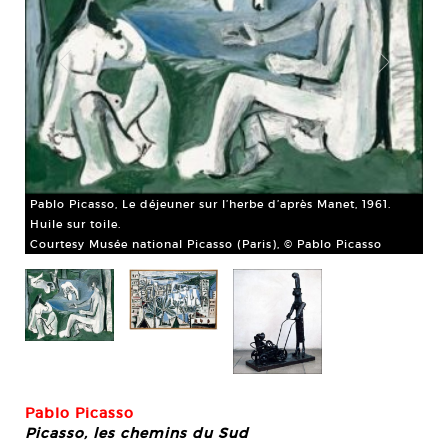
Pab
Cou
Pablo Picasso, Le déjeuner sur l’herbe d’après Manet, 1961.
Huile sur toile.
Courtesy Musée national Picasso (Paris), © Pablo Picasso
Pablo Picasso
Picasso, les chemins du Sud