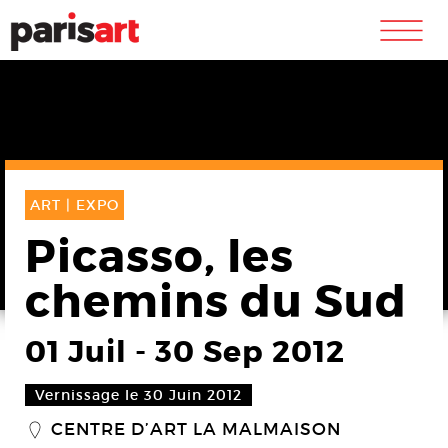
m
ART |
EXPO
Picasso, les
chemins du Sud
01 Juil
-
30 Sep 2012
Vernissage le 30 Juin 2012
CENTRE D’ART LA MALMAISON
_