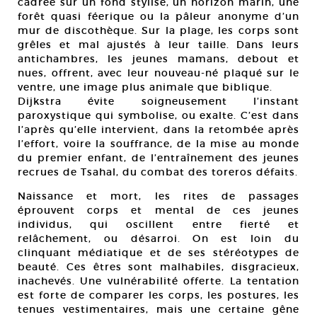
cadrée sur un fond stylisé, un horizon marin, une
forêt quasi féerique ou la pâleur anonyme d’un
mur de discothèque. Sur la plage, les corps sont
grêles et mal ajustés à leur taille. Dans leurs
antichambres, les jeunes mamans, debout et
nues, offrent, avec leur nouveau-né plaqué sur le
ventre, une image plus animale que biblique.
Dijkstra évite soigneusement l’instant
paroxystique qui symbolise, ou exalte. C’est dans
l’après qu’elle intervient, dans la retombée après
l’effort, voire la souffrance, de la mise au monde
du premier enfant, de l’entraînement des jeunes
recrues de Tsahal, du combat des toreros défaits.
Naissance et mort, les rites de passages
éprouvent corps et mental de ces jeunes
individus, qui oscillent entre fierté et
relâchement, ou désarroi. On est loin du
clinquant médiatique et de ses stéréotypes de
beauté. Ces êtres sont malhabiles, disgracieux,
inachevés. Une vulnérabilité offerte. La tentation
est forte de comparer les corps, les postures, les
tenues vestimentaires, mais une certaine gêne