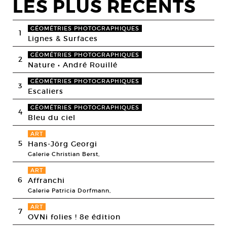
LES PLUS RECENTS
GÉOMÉTRIES PHOTOGRAPHIQUES
1
Lignes & Surfaces
GÉOMÉTRIES PHOTOGRAPHIQUES
2
Nature • André Rouillé
GÉOMÉTRIES PHOTOGRAPHIQUES
3
Escaliers
GÉOMÉTRIES PHOTOGRAPHIQUES
4
Bleu du ciel
ART
5
Hans-Jörg Georgi
Galerie Christian Berst,
ART
6
Affranchi
Galerie Patricia Dorfmann,
ART
7
OVNi folies ! 8e édition