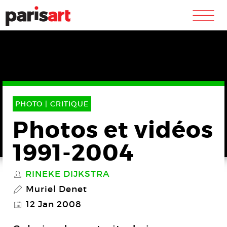
m
PHOTO |
CRITIQUE
Photos et vidéos
1991-2004
RINEKE DIJKSTRA
S
Muriel Denet
P
12 Jan 2008
@