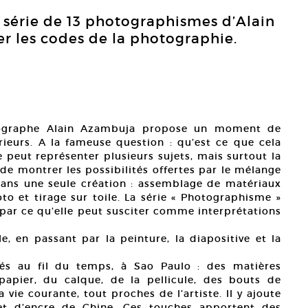
série de 13 photographismes d’Alain
r les codes de la photographie.
tographe Alain Azambuja propose un moment de
ieurs. A la fameuse question : qu’est ce que cela
e peut représenter plusieurs sujets, mais surtout la
 de montrer les possibilités offertes par le mélange
dans une seule création : assemblage de matériaux
oto et tirage sur toile. La série « Photographisme »
e par ce qu’elle peut susciter comme interprétations
e, en passant par la peinture, la diapositive et la
ltés au fil du temps, à Sao Paulo : des matières
apier, du calque, de la pellicule, des bouts de
vie courante, tout proches de l’artiste. Il y ajoute
et d’encre de Chine. Ces touches apportent des