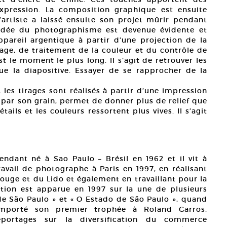
xpression. La composition graphique est ensuite
artiste a laissé ensuite son projet mûrir pendant
’idée du photographisme est devenue évidente et
appareil argentique à partir d’une projection de la
rage, de traitement de la couleur et du contrôle de
t le moment le plus long. Il s’agit de retrouver les
 la diapositive. Essayer de se rapprocher de la
 les tirages sont réalisés à partir d’une impression
, par son grain, permet de donner plus de relief que
ails et les couleurs ressortent plus vives. Il s’agit
dant né à Sao Paulo – Brésil en 1962 et il vit à
avail de photographe à Paris en 1997, en réalisant
ouge et du Lido et également en travaillant pour la
ation est apparue en 1997 sur la une de plusieurs
e São Paulo » et « O Estado de São Paulo », quand
mporté son premier trophée à Roland Garros.
eportages sur la diversification du commerce