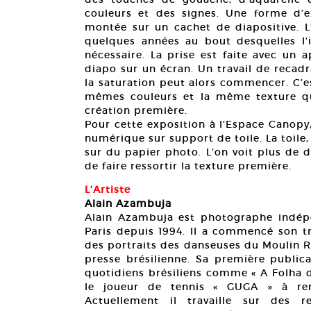
couleurs et des signes. Une forme d’e
montée sur un cachet de diapositive. L’
quelques années au bout desquelles l
nécessaire. La prise est faite avec un 
diapo sur un écran. Un travail de recad
la saturation peut alors commencer. C’es
mêmes couleurs et la même texture que
création première.
Pour cette exposition à l’Espace Canopy,
numérique sur support de toile. La toile
sur du papier photo. L’on voit plus de dét
de faire ressortir la texture première.
L’Artiste
Alain Azambuja
Alain Azambuja est photographe indépen
Paris depuis 1994. Il a commencé son tr
des portraits des danseuses du Moulin R
presse brésilienne. Sa première public
quotidiens brésiliens comme « A Folha d
le joueur de tennis « GUGA » à re
Actuellement il travaille sur des r