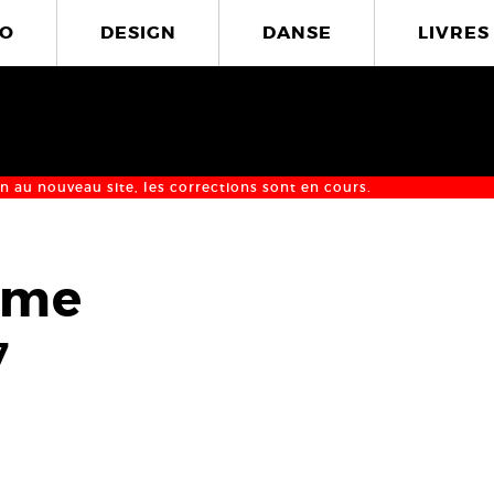
O
DESIGN
DANSE
LIVRES
n au nouveau site, les corrections sont en cours.
sme
7