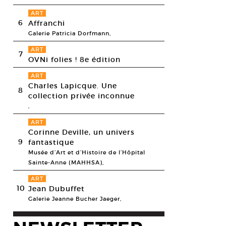
ART
6
Affranchi
Galerie Patricia Dorfmann,
ART
7
OVNi folies ! 8e édition
ART
Charles Lapicque. Une
8
collection privée inconnue
,
ART
Corinne Deville, un univers
9
fantastique
Musée d’Art et d’Histoire de l’Hôpital
Sainte-Anne (MAHHSA),
ART
10
Jean Dubuffet
Galerie Jeanne Bucher Jaeger,