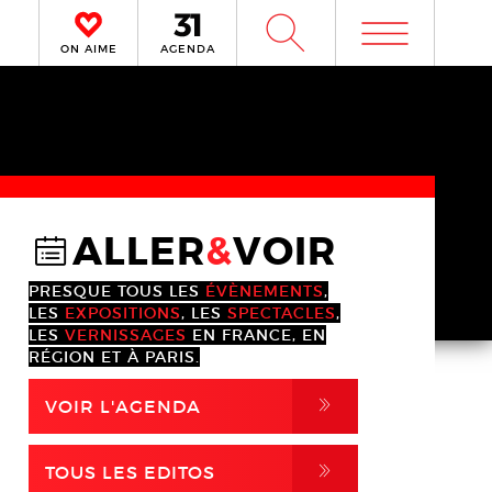
m
W
ON AIME
AGENDA
ALLER
&
VOIR
@
PRESQUE TOUS LES
ÉVÈNEMENTS
,
LES
EXPOSITIONS
, LES
SPECTACLES
,
LES
VERNISSAGES
EN FRANCE, EN
RÉGION ET À PARIS.
,
VOIR L'AGENDA
,
TOUS LES EDITOS