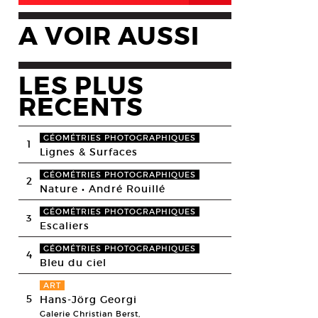
A VOIR AUSSI
LES PLUS
RECENTS
GÉOMÉTRIES PHOTOGRAPHIQUES
1
Lignes & Surfaces
GÉOMÉTRIES PHOTOGRAPHIQUES
2
Nature • André Rouillé
GÉOMÉTRIES PHOTOGRAPHIQUES
3
Escaliers
GÉOMÉTRIES PHOTOGRAPHIQUES
4
Bleu du ciel
ART
5
Hans-Jörg Georgi
Galerie Christian Berst,