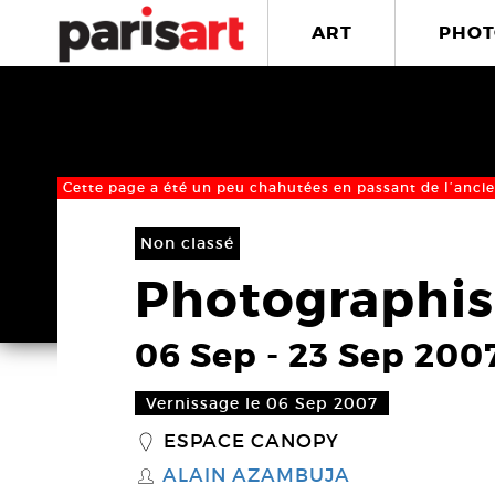
ART
PHOT
Cette page a été un peu chahutées en passant de l’ancie
Non classé
Photographi
06 Sep
-
23 Sep 200
Vernissage le 06 Sep 2007
ESPACE CANOPY
_
ALAIN AZAMBUJA
S