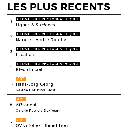
LES PLUS RECENTS
GÉOMÉTRIES PHOTOGRAPHIQUES
1
Lignes & Surfaces
GÉOMÉTRIES PHOTOGRAPHIQUES
2
Nature • André Rouillé
GÉOMÉTRIES PHOTOGRAPHIQUES
3
Escaliers
GÉOMÉTRIES PHOTOGRAPHIQUES
4
Bleu du ciel
ART
5
Hans-Jörg Georgi
Galerie Christian Berst,
ART
6
Affranchi
Galerie Patricia Dorfmann,
ART
7
OVNi folies ! 8e édition