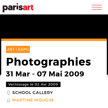
m
ART |
EXPO
Photographies
31 Mar
-
07 Mai 2009
Vernissage le 02 Avr 2009
SCHOOL GALLERY
_
MARTINE MOUGIN
S