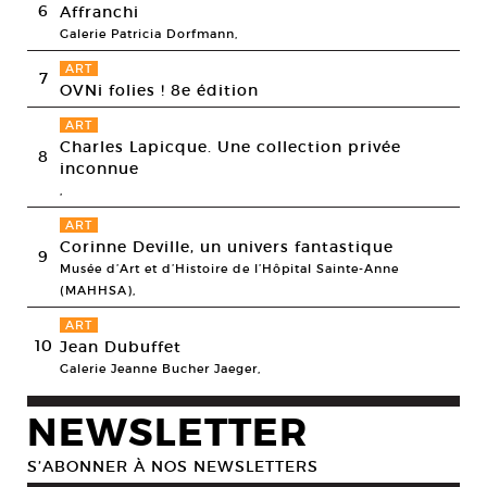
6
Affranchi
Galerie Patricia Dorfmann,
ART
7
OVNi folies ! 8e édition
ART
Charles Lapicque. Une collection privée
8
inconnue
,
ART
Corinne Deville, un univers fantastique
9
Musée d’Art et d’Histoire de l’Hôpital Sainte-Anne
(MAHHSA),
ART
10
Jean Dubuffet
Galerie Jeanne Bucher Jaeger,
NEWSLETTER
S’ABONNER À NOS NEWSLETTERS