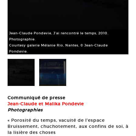
Jean-Claude Pondevie, J’ai rencontré le temps, 2010.
Mal
Photographie.
Ph
Courtesy galerie Mélanie Rio, Nantes, © Jean-Claude
Cou
Pondevie.
Communiqué de presse
Jean-Claude et Malika Pondevie
Photographies
« Porosité du temps, vacuité de l’espace
Bruissement, chuchotement, aux confins de soi, à
la lisière des choses