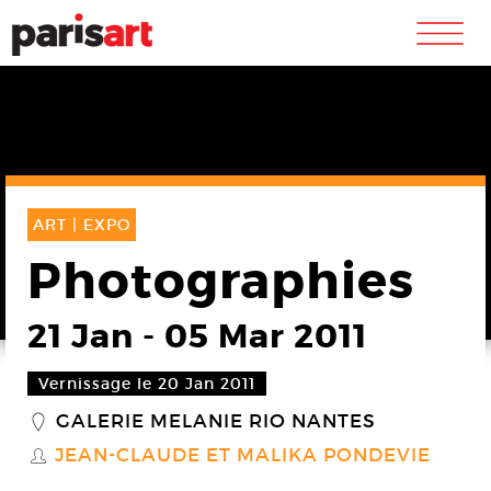
m
ART |
EXPO
Photographies
21 Jan
-
05 Mar 2011
Vernissage le 20 Jan 2011
GALERIE MELANIE RIO NANTES
_
JEAN-CLAUDE ET MALIKA PONDEVIE
S