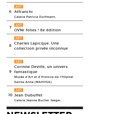
ART
6
Affranchi
Galerie Patricia Dorfmann,
ART
7
OVNi folies ! 8e édition
ART
Charles Lapicque. Une
8
collection privée inconnue
,
ART
Corinne Deville, un univers
9
fantastique
Musée d’Art et d’Histoire de l’Hôpital
Sainte-Anne (MAHHSA),
ART
10
Jean Dubuffet
Galerie Jeanne Bucher Jaeger,