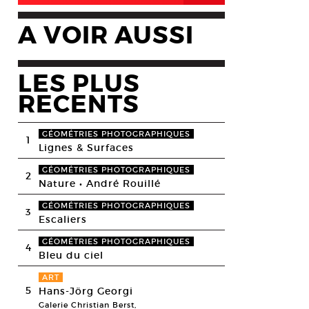
A VOIR AUSSI
LES PLUS
RECENTS
GÉOMÉTRIES PHOTOGRAPHIQUES
1
Lignes & Surfaces
GÉOMÉTRIES PHOTOGRAPHIQUES
2
Nature • André Rouillé
GÉOMÉTRIES PHOTOGRAPHIQUES
3
Escaliers
GÉOMÉTRIES PHOTOGRAPHIQUES
4
Bleu du ciel
ART
5
Hans-Jörg Georgi
Galerie Christian Berst,