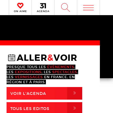
m
W
ON AIME
AGENDA
ALLER
&
VOIR
@
PRESQUE TOUS LES
ÉVÈNEMENTS
,
LES
EXPOSITIONS
, LES
SPECTACLES
,
LES
VERNISSAGES
EN FRANCE, EN
RÉGION ET À PARIS.
,
VOIR L'AGENDA
,
TOUS LES EDITOS