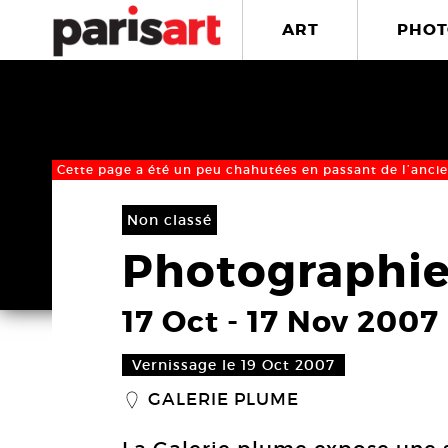
ART
PHOT
Cette page a été un peu chahutées en passant de l’ancie
Non classé
Photographie
17 Oct
-
17 Nov 2007
Vernissage le 19 Oct 2007
GALERIE PLUME
_