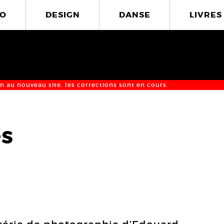
O
DESIGN
DANSE
LIVRES
n au nouveau site, les corrections sont en cours.
s