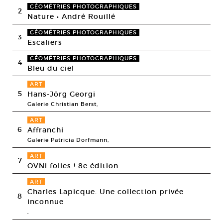
GÉOMÉTRIES PHOTOGRAPHIQUES
2
Nature • André Rouillé
GÉOMÉTRIES PHOTOGRAPHIQUES
3
Escaliers
GÉOMÉTRIES PHOTOGRAPHIQUES
4
Bleu du ciel
ART
5
Hans-Jörg Georgi
Galerie Christian Berst,
ART
6
Affranchi
Galerie Patricia Dorfmann,
ART
7
OVNi folies ! 8e édition
ART
Charles Lapicque. Une collection privée
8
inconnue
,