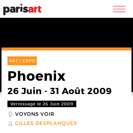
m
ART |
EXPO
Phoenix
26 Juin
-
31 Août 2009
Vernissage le 26 Juin 2009
VOYONS VOIR
_
GILLES DESPLANQUES
S