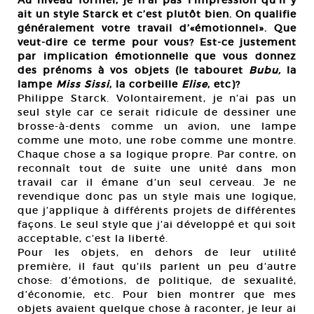
Au niveau formel, je n’ai pas l’impression qu’il y
ait un style Starck et c’est plutôt bien. On qualifie
généralement votre travail d’«émotionnel». Que
veut-dire ce terme pour vous? Est-ce justement
par implication émotionnelle que vous donnez
des prénoms à vos objets (le tabouret
Bubu,
la
lampe
Miss Sissi
, la corbeille
Elise
, etc)?
Philippe Starck. Volontairement, je n’ai pas un
seul style car ce serait ridicule de dessiner une
brosse-à-dents comme un avion, une lampe
comme une moto, une robe comme une montre.
Chaque chose a sa logique propre. Par contre, on
reconnaît tout de suite une unité dans mon
travail car il émane d’un seul cerveau. Je ne
revendique donc pas un style mais une logique,
que j’applique à différents projets de différentes
façons. Le seul style que j’ai développé et qui soit
acceptable, c’est la liberté.
Pour les objets, en dehors de leur utilité
première, il faut qu’ils parlent un peu d’autre
chose: d’émotions, de politique, de sexualité,
d’économie, etc. Pour bien montrer que mes
objets avaient quelque chose à raconter, je leur ai