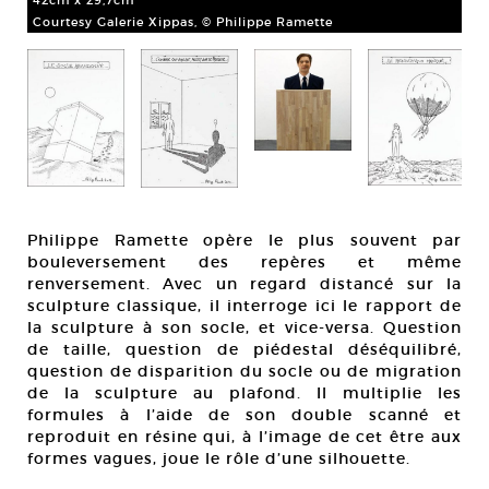
42cm x 29,7cm
201
Courtesy Galerie Xippas, © Philippe Ramette
Cou
 x
Philippe Ramette opère le plus souvent par
bouleversement des repères et même
renversement. Avec un regard distancé sur la
sculpture classique, il interroge ici le rapport de
la sculpture à son socle, et vice-versa. Question
de taille, question de piédestal déséquilibré,
question de disparition du socle ou de migration
de la sculpture au plafond. Il multiplie les
formules à l’aide de son double scanné et
reproduit en résine qui, à l’image de cet être aux
formes vagues, joue le rôle d’une silhouette.