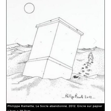
Philippe Ramette, Le Socle abandonné, 2012. Encre sur papier
Phi