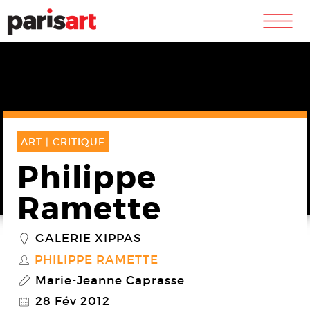
m
ART |
CRITIQUE
Philippe
Ramette
GALERIE XIPPAS
_
PHILIPPE RAMETTE
S
Marie-Jeanne Caprasse
P
28 Fév 2012
@