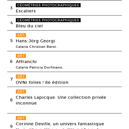
GÉOMÉTRIES PHOTOGRAPHIQUES
3
Escaliers
GÉOMÉTRIES PHOTOGRAPHIQUES
4
Bleu du ciel
ART
5
Hans-Jörg Georgi
Galerie Christian Berst,
ART
6
Affranchi
Galerie Patricia Dorfmann,
ART
7
OVNi folies ! 8e édition
ART
Charles Lapicque. Une collection privée
8
inconnue
,
ART
Corinne Deville, un univers fantastique
9