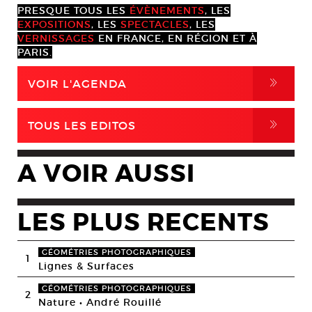
PRESQUE TOUS LES
ÉVÈNEMENTS
, LES
EXPOSITIONS
, LES
SPECTACLES
, LES
VERNISSAGES
EN FRANCE, EN RÉGION ET À
PARIS.
,
VOIR L'AGENDA
,
TOUS LES EDITOS
A VOIR AUSSI
LES PLUS RECENTS
GÉOMÉTRIES PHOTOGRAPHIQUES
1
Lignes & Surfaces
GÉOMÉTRIES PHOTOGRAPHIQUES
2
Nature • André Rouillé