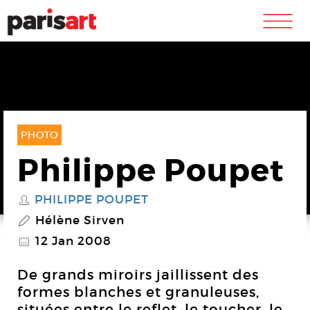
m
PHOTO
Philippe Poupet
PHILIPPE POUPET
S
Hélène Sirven
P
12 Jan 2008
@
De grands miroirs jaillissent des
formes blanches et granuleuses,
situées entre le reflet, le toucher, le