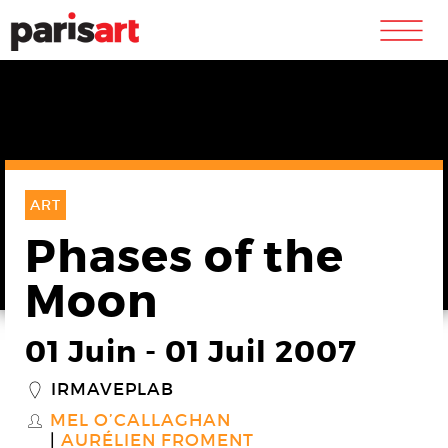
m
ART
Phases of the
Moon
01 Juin
-
01 Juil 2007
IRMAVEPLAB
_
MEL O’CALLAGHAN
S
AURÉLIEN FROMENT