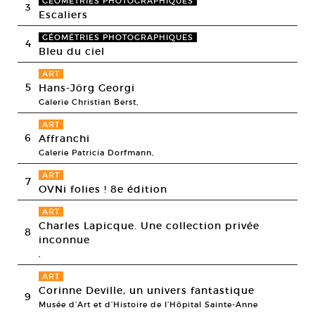
GÉOMÉTRIES PHOTOGRAPHIQUES
3
Escaliers
GÉOMÉTRIES PHOTOGRAPHIQUES
4
Bleu du ciel
ART
5
Hans-Jörg Georgi
Galerie Christian Berst,
ART
6
Affranchi
Galerie Patricia Dorfmann,
ART
7
OVNi folies ! 8e édition
ART
Charles Lapicque. Une collection privée
8
inconnue
,
ART
Corinne Deville, un univers fantastique
9
Musée d’Art et d’Histoire de l’Hôpital Sainte-Anne