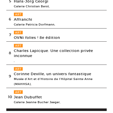
5
Hans-Jörg Georgi
Galerie Christian Berst,
ART
6
Affranchi
Galerie Patricia Dorfmann,
ART
7
OVNi folies ! 8e édition
ART
Charles Lapicque. Une collection privée
8
inconnue
,
ART
Corinne Deville, un univers fantastique
9
Musée d’Art et d’Histoire de l’Hôpital Sainte-Anne
(MAHHSA),
ART
10
Jean Dubuffet
Galerie Jeanne Bucher Jaeger,