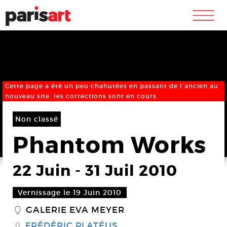
m
Cette page a été un peu chahutées en passant de l’ancien au
nouveau site, les corrections sont en cours.
Non classé
Phantom Works
22 Juin
-
31 Juil 2010
Vernissage le 19 Juin 2010
GALERIE EVA MEYER
_
FRÉDÉRIC PLATÉUS
S