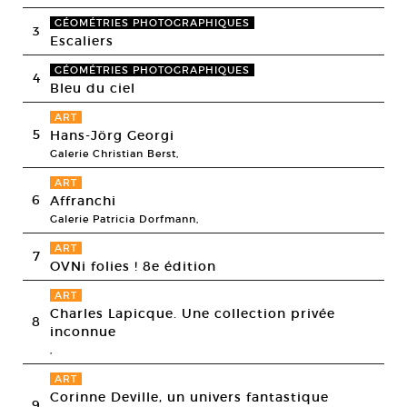
GÉOMÉTRIES PHOTOGRAPHIQUES
3
Escaliers
GÉOMÉTRIES PHOTOGRAPHIQUES
4
Bleu du ciel
ART
5
Hans-Jörg Georgi
Galerie Christian Berst,
ART
6
Affranchi
Galerie Patricia Dorfmann,
ART
7
OVNi folies ! 8e édition
ART
Charles Lapicque. Une collection privée
8
inconnue
,
ART
Corinne Deville, un univers fantastique
9