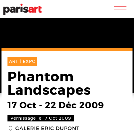
m
ART |
EXPO
Phantom
Landscapes
17 Oct
-
22 Déc 2009
Vernissage le 17 Oct 2009
GALERIE ERIC DUPONT
_