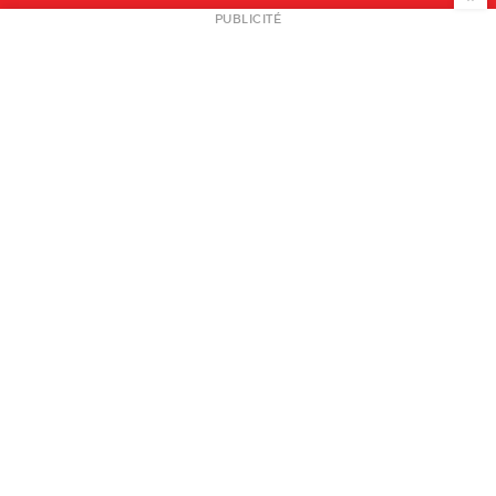
NEWSLETTER
PUBLICITÉ
L
A PROPOS
PLAN MEDIA
PARTENAIRES
CONTACT
© 2026 copyright
Mentions légales / CGV
Contact